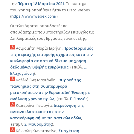
την
Πέμπτη 18 Μαρτίου 2021
. Το σύστημα
που χρησιμοποιήθηκε ήταν το Cisco Webex
(
https://www.webex.com/
).
Οι τελειόφοιτοι σπουδαστές και
σπουδάστριες που υποστήριξαν επιτυχώς τις
Διπλωματικές τους Εργασίες είναι οι εξής:
Ασιμομήτη Μαρία Ειρήνη,
Προσδιορισμός
της περιοχής επιρροής οχήματος κατά την
κυκλοφορία σε αστικά δίκτυα με χρήση
δεδομένων υψηλής ευκρίνειας
, (επιβλ.
Ε.
Βλαχογιάννη
)
.
Καλλιδώνη Μαριάνθη,
Επιρροή της
πανδημίας στη συμπεριφορά
μετακινήσεων στην Ευρωπαϊκή Ένωση με
ανάλυση χρονοσειρών
, (επιβλ.
Γ. Γιαννής
).
Καπερώνη Γεωργία,
Διερεύνηση της
αντανακλαστικότητας στην
κατακόρυφη
σήμανση αστικών οδών
,
(επιβλ.
Σ. Μαυρομάτης
).
Κόκκαλη Κωνσταντίνα,
Συσχέτιση