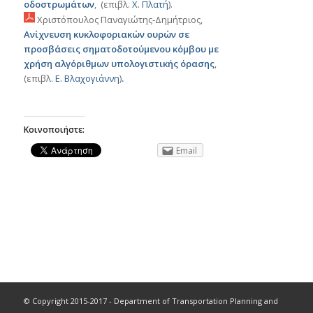
οδοστρωμάτων
, (επιβλ.
Χ
.
Πλατή
).
Χριστόπουλος Παναγιώτης-Δημήτριος,
Ανίχνευση κυκλοφοριακών ουρών σε
προσβάσεις σηματοδοτούμενου κόμβου με
χρήση αλγόριθμων υπολογιστικής όρασης
,
(επιβλ.
Ε. Βλαχογιάννη
)
.
Κοινοποιήστε:
Email
© Copyright 2015-2017 - Department of Transportation Planning and