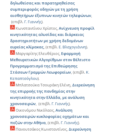
δηλωθείσας και παρατηρηθείσας
συμπεριφοράς οδηγών με τη χρήση
αισθητήρων έξυπνων κινητών τηλεφώνων
,
(επιβλ.
Γ. Γιαννής
).
Κωνσταντίνου Χρίστος,
Ανίχνευση προφίλ
κινητικότητας αλυσίδας και διάρκειας
δραστηριοτήτων με χρήση δεδομένων
ευρείας κλίμακας
, (επιβλ.
Ε. Βλαχογιάννη
)
.
Μαργαρίτης Ελευθέριος,
Εφαρμογή
Μεθευρετικών Αλγορίθμων στον Βέλτιστο
Προγραμματισμό της Επιθεώρησης
Στάσεων Γραμμών Λεωφορείων
, (επιβλ.
Κ.
Κεπαπτσόγλου
).
Μπλατσούκα Τσουράκη Ελένη,
Διερεύνηση
της επιρροής της πανδημίας στην
κινητικότητα στην Ελλάδα, με ανάλυση
χρονοσειρών
, (επιβλ.
Γ. Γιαννής
).
Οικονόμου Νικόλαος,
Ανάλυση
χρονοσειρών κυκλοφορίας οχημάτων και
πεζών στην Αθήνα
, (επιβλ.
Γ. Γιαννής
).
Πανουτσάκος Κωνσταντίνος,
Διερεύνηση