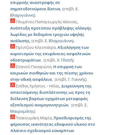
επιρροής αναστροφής σε
σηματοδοτούμενα δίκτυα
, (επιβλ.
Ε.
Βλαχογιάννη
)
.
Πλυμένος-Παπαγεωργάς Ιάσoνας,
Ανάπτυξη προτύπου πρόβλεψης αλλαγής
λωρίδας με δεδομένα τροχιών υψηλής
ανάλυσης
, (επιβλ.
Ε. Βλαχογιάννη
)
.
Πρίντζιου Κλεοπάτρα,
Αξιολόγηση των
κυματισμών της επιφάνειας ασφαλτικών
οδοστρωμάτων
, (επιβλ.
Χ
.
Πλατή
).
Σπανού Παναγιώτα,
Η επιρροή των
καιρικών συνθηκών και της πίεσης χρόνου
στην οδική ασφάλεια
, (επιβλ.
Γ. Γιαννής
).
Σπίθας Χρήστος – Ηλίας,
Διερεύνηση της
απαιτούμενης διαπλάτυνσης ως προς τη
διέλευση βαρέων οχημάτων μεταφοράς
εξοπλισμού ανεμογεννητριών
, (επιβλ.
Σ.
Μαυρομάτης
).
Τσακουμάκη Μαρία,
Προσδιορισμός της
φέρουσας ικανότητας εδαφικού υλικού στο
πλαίσιο σχεδιασμού εύκαμπτων