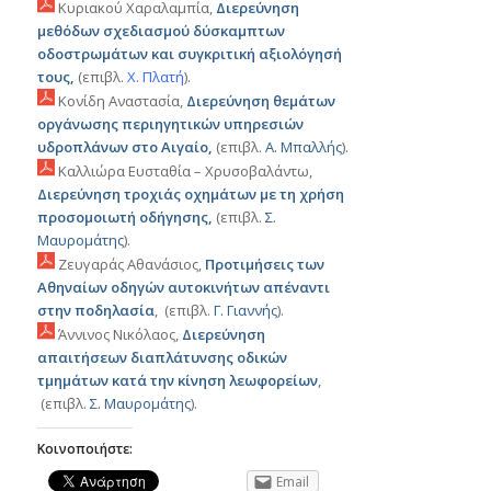
Κυριακού Χαραλαμπία,
Διερεύνηση
μεθόδων σχεδιασμού δύσκαμπτων
οδοστρωμάτων και συγκριτική αξιολόγησή
τους,
(επιβλ.
Χ
.
Πλατή
).
Κονίδη Αναστασία,
Διερεύνηση θεμάτων
οργάνωσης περιηγητικών υπηρεσιών
υδροπλάνων στο Αιγαίο,
(επιβλ.
Α. Μπαλλής
).
Καλλιώρα Ευσταθία – Χρυσοβαλάντω,
Διερεύνηση τροχιάς οχημάτων με τη χρήση
προσομοιωτή οδήγησης,
(επιβλ.
Σ.
Μαυρομάτης
).
Ζευγαράς Αθανάσιος,
Προτιμήσεις των
Αθηναίων οδηγών αυτοκινήτων απέναντι
στην ποδηλασία
, (επιβλ.
Γ. Γιαννής
).
Άννινος Νικόλαος,
Διερεύνηση
απαιτήσεων διαπλάτυνσης οδικών
τμημάτων κατά την κίνηση λεωφορείων
,
(επιβλ.
Σ. Μαυρομάτης
).
Κοινοποιήστε:
Email