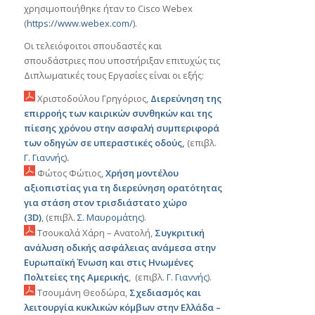
χρησιμοποιήθηκε ήταν το Cisco Webex
(
https://www.webex.com/
).
Οι τελειόφοιτοι σπουδαστές και
σπουδάστριες που υποστήριξαν επιτυχώς τις
Διπλωματικές τους Εργασίες είναι οι εξής:
Χριστοδούλου Γρηγόριος,
Διερεύνηση της
επιρροής των καιρικών συνθηκών και της
πίεσης χρόνου στην ασφαλή συμπεριφορά
των οδηγών σε υπεραστικές οδούς,
(επιβλ.
Γ. Γιαννής
)
.
Φώτος Φώτιος,
Χρήση μοντέλου
αξιοπιστίας για τη διερεύνηση ορατότητας
για στάση στον τρισδιάστατο χώρο
(3D)
, (επιβλ.
Σ. Μαυρομάτης
).
Τσουκαλά Χάρη – Ανατολή,
Συγκριτική
ανάλυση οδικής ασφάλειας ανάμεσα στην
Ευρωπαϊκή Ένωση και στις Ηνωμένες
Πολιτείες της Αμερικής
, (επιβλ.
Γ. Γιαννής
).
Τσουμάνη Θεοδώρα,
Σχεδιασμός και
λειτουργία κυκλικών κόμβων στην Ελλάδα –