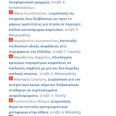
λεωφορειακών γραμμών
, (επιβλ.
Κ.
Κεπαπτσόγλου
).
Νάκας Κωνσταντίνος, Δ
ιερεύνηση της
επιρροής άνω διαβάσεων ως προς το
μήκους ορατότητας για στάση σε περιοχές
κοίλων κατακόρυφων καμπυλών,
(επιβλ.
Σ.
Μαυρομάτης
).
Μιχαήλογλου Κωνσταντίνος,
Κατάταξη
επιδόσεων οδικής ασφάλειας στις
περιφέρειες της Ελλάδας,
(επιβλ.
Γ. Γιαννής
).
Μαραθεύτης Αλφρέδος,
Αξιολόγηση
κρίσιμων παραμέτρων ασφαλείας σε
κυκλικούς κόμβους με μία και δύο λωρίδες
κυκλικής κίνησης
, (επιβλ.
Σ. Μαυρομάτης
).
Μαγκαφάς Γρηγόρης,
Διερεύνηση για τον
συσχετισμό κενών αέρα και διηλεκτρικών
σταθερών σε συμπυκνωμένα
ασφαλτομίγματα,
(επιβλ.
Χ
.
Πλατή
).
Κωστοπούλου Φλώρα,
Διερεύνηση
θεμάτων αστικών εμπορευματικών
μεταφορών στην Αθήνα
, (επιβλ.
Α. Μπαλλής
).