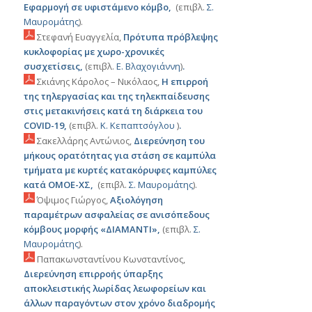
Εφαρμογή σε υφιστάμενο κόμβο,
(επιβλ.
Σ.
Μαυρομάτης
).
Στεφανή Ευαγγελία,
Πρότυπα πρόβλεψης
κυκλοφορίας με χωρο-χρονικές
συσχετίσεις,
(επιβλ.
Ε. Βλαχογιάννη
)
.
Σκιάνης Κάρολος – Νικόλαος,
Η επιρροή
της τηλεργασίας και της τηλεκπαίδευσης
στις μετακινήσεις κατά τη διάρκεια του
COVID-19,
(επιβλ.
Κ. Κεπαπτσόγλου
)
.
Σακελλάρης Αντώνιος,
Διερεύνηση του
μήκους ορατότητας για στάση σε καμπύλα
τμήματα με κυρτές κατακόρυφες καμπύλες
κατά ΟΜΟΕ-ΧΣ,
(επιβλ.
Σ. Μαυρομάτης
).
Όψιμος Γιώργος,
Αξιολόγηση
παραμέτρων ασφαλείας σε ανισόπεδους
κόμβους μορφής «ΔΙΑΜΑΝΤΙ»,
(επιβλ.
Σ.
Μαυρομάτης
).
Παπακωνσταντίνου Κωνσταντίνος,
Διερεύνηση επιρροής ύπαρξης
αποκλειστικής λωρίδας λεωφορείων και
άλλων παραγόντων στον χρόνο διαδρομής