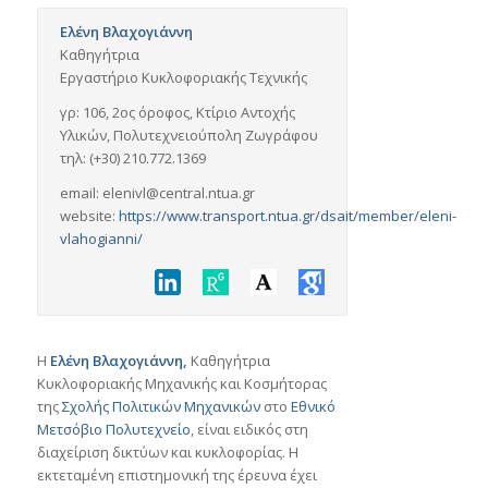
Ελένη Βλαχογιάννη
Καθηγήτρια
Εργαστήριο Κυκλοφοριακής Τεχνικής
γρ: 106, 2ος όροφος, Κτίριο Αντοχής
Υλικών, Πολυτεχνειούπολη Ζωγράφου
τηλ: (+30) 210.772.1369
email: elenivl@central.ntua.gr
website:
https://www.transport.ntua.gr/dsait/member/eleni-
vlahogianni
/
Η
Ελένη Βλαχογιάννη,
Καθηγήτρια
Κυκλοφοριακής Μηχανικής και Κοσμήτορας
της
Σχολής Πολιτικών Μηχανικών
στο
Εθνικό
Μετσόβιο Πολυτεχνείο
, είναι ειδικός στη
διαχείριση δικτύων και κυκλοφορίας. Η
εκτεταμένη επιστημονική της έρευνα έχει