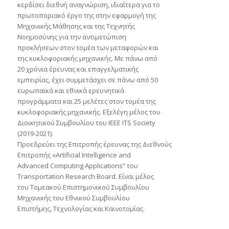
κερδίσει διεθνή αναγνώριση, ιδιαίτερα για το
πρωτοποριακό έργο της στην εφαρμογή της
Μηχανικής Μάθησης και της Τεχνητής
Νοημοσύνης για την αντιμετώπιση
προκλήσεων στον τομέα των μεταφορών και
της κυκλοφοριακής μηχανικής. Με πάνω από
20 χρόνια έρευνας και επαγγελματικής
εμπειρίας, έχει συμμετάσχει σε πάνω από 50
ευρωπαϊκά και εθνικά ερευνητικά
προγράμματα και 25 μελέτες στον τομέα της
κυκλοφοριακής μηχανικής. Εξελέγη μέλος του
Διοικητικού Συμβουλίου του IEEE ITS Society
(2019-2021).
Προεδρεύει της Επιτροπής έρευνας της Διεθνούς
Επιτροπής «Artificial Intelligence and
Advanced Computing Applications” του
Transportation Research Board. Είναι μέλος
του Τομεακού Επιστημονικού Συμβουλίου
Μηχανικής του Εθνικού Συμβουλίου
Επιστήμης, Τεχνολογίας και Καινοτομίας.