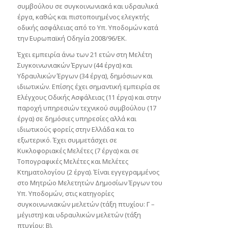
συμβούλου σε συγκοινωνιακά και υδραυλικά
έργα, καθώς και πιστοποιημένος ελεγκτής
οδικής ασφάλειας από το Υπ. Υποδομών κατά
την Ευρωπαϊκή Οδηγία 2008/96/ΕΚ.
Έχει εμπειρία άνω των 21 ετών στη Μελέτη
Συγκοινωνιακών Έργων (44 έργα) και
Υδραυλικών Έργων (34 έργα), δημόσιων και
ιδιωτικών. Επίσης έχει σημαντική εμπειρία σε
Ελέγχους Οδικής Ασφάλειας (11 έργα) και στην
παροχή υπηρεσιών τεχνικού συμβούλου (17
έργα) σε δημόσιες υπηρεσίες αλλά και
ιδιωτικούς φορείς στην Ελλάδα και το
εξωτερικό. Έχει συμμετάσχει σε
Κυκλοφοριακές Μελέτες (7 έργα) και σε
Τοπογραφικές Μελέτες και Μελέτες
Κτηματολογίου (2 έργα). Έίναι εγγεγραμμένος
στο Μητρώο Μελετητών Δημοσίων Έργων του
Υπ. Υποδομών, στις κατηγορίες
συγκοινωνιακών μελετών (τάξη πτυχίου: Γ –
μέγιστη) και υδραυλικών μελετών (τάξη
πτυχίου: Β).