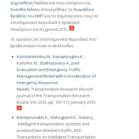
Δημοσθένη Παύλου
και στην απόφοιτο κα
Ευανθία Θάνου
απονεμήθηκε το
Θωμαΐδειο
Βραβείο του ΕΜΠ
για τις δημοσιεύσεις τους σε
επιστημονικά περιοδικά ή πρακτικά
συνεδρίων για τη χρονιά 2015.
Οι εργασίες σε επισττημονικά περιοδικά που
βραβεύτηκαν είναι οι ακόλουθες:
Konstantinidou M.
,
Kepaptsoglou Κ.
,
Karlaftis Μ.,
Stathopoulos Α.
,
Joint
Evacuation and Emergency Traffic
Management Model with Consideration of
Emergency Response
Needs
, Transportation Research Record:
Journal of the Transportation Research
Board, Vol. 2532, pp. 107-117, January 2015
Barmpounakis E.
,
Vlahogianni E.
,
Golias J.
,
Intelligent transportation systems and
powered two wheelers traffic, IEEE
Transactions on Intelligent Transportation