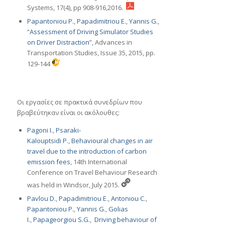
Systems, 17(4), pp 908-916,2016.
Papantoniou P.
,
Papadimitriou E.
,
Yannis G.
,
“
Assessment of Driving Simulator Studies
on Driver Distraction
”, Advances in
Transportation Studies, Issue 35, 2015, pp.
129-144
Οι εργασίες σε πρακτικά συνεδρίων που
βραβεύτηκαν είναι οι ακόλουθες:
Pagoni I.
,
Psaraki-
Kalouptsidi P.
,
Behavioural changes in air
travel due to the introduction of carbon
emission fees
, 14th International
Conference on Travel Behaviour Research
was held in Windsor, July 2015.
Pavlou D.
,
Papadimitriou E
.,
Antoniou C
.,
Papantoniou P.
,
Yannis G.
,
Golias
I.
,
Papageorgiou S.G.
,
Driving behaviour of