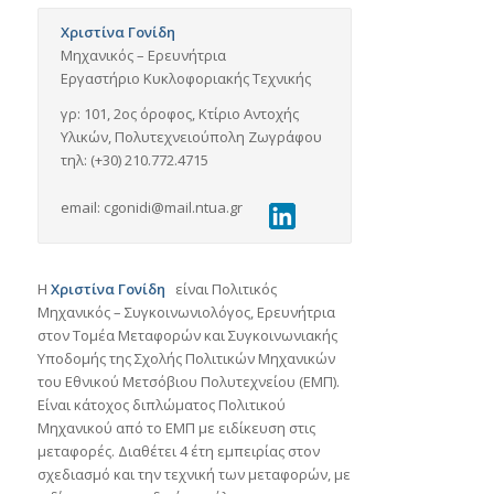
Χριστίνα Γονίδη
Μηχανικός – Ερευνήτρια
Εργαστήριο Κυκλοφοριακής Τεχνικής
γρ: 101, 2ος όροφος, Κτίριο Αντοχής
Υλικών, Πολυτεχνειούπολη Ζωγράφου
τηλ: (+30) 210.772.4715
email: cgonidi@mail.ntua.gr
Η
Χριστίνα Γονίδη
είναι Πολιτικός
Μηχανικός – Συγκοινωνιολόγος, Ερευνήτρια
στον Τομέα Μεταφορών και Συγκοινωνιακής
Υποδομής της Σχολής Πολιτικών Μηχανικών
του Εθνικού Μετσόβιου Πολυτεχνείου (ΕΜΠ).
Είναι κάτοχος διπλώματος Πολιτικού
Μηχανικού από το ΕΜΠ με ειδίκευση στις
μεταφορές. Διαθέτει 4 έτη εμπειρίας στον
σχεδιασμό και την τεχνική των μεταφορών, με