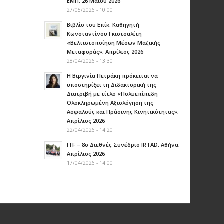
ΕΜΠ, 26 Μαΐου 2026
27/05/2026 - 10:00
Βιβλίο του Επίκ. Καθηγητή
Κωνσταντίνου Γκιοτσαλίτη
«Βελτιστοποίηση Μέσων Μαζικής
Μεταφοράς», Απρίλιος 2026
28/04/2026 - 13:30
Η Βιργινία Πετράκη πρόκειται να
υποστηρίξει τη Διδακτορική της
Διατριβή με τίτλο «Πολυεπίπεδη
Ολοκληρωμένη Αξιολόγηση της
Ασφαλούς και Πράσινης Κινητικότητας»,
Aπρίλιος 2026
22/04/2026 - 14:20
ITF – 8ο Διεθνές Συνέδριο IRTAD, Αθήνα,
Απρίλιος 2026
17/04/2026 - 14:00