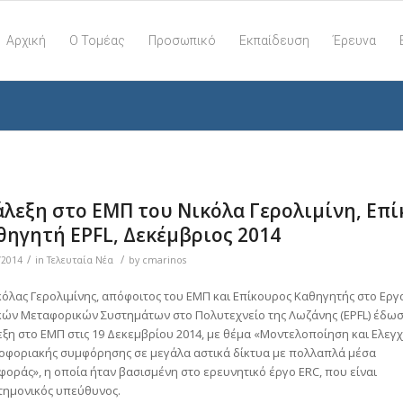
Αρχική
Ο Τομέας
Προσωπικό
Εκπαίδευση
Έρευνα
άλεξη στο ΕΜΠ του Νικόλα Γερολιμίνη, Επί
θηγητή EPFL, Δεκέμβριος 2014
/
/
/2014
in
Τελευταία Νέα
by
cmarinos
κόλας Γερολιμίνης, απόφοιτος του ΕΜΠ και Επίκουρος Καθηγητής στο Εργ
κών Μεταφορικών Συστημάτων στο Πολυτεχνείο της Λωζάνης (EPFL) έδω
εξη στο ΕΜΠ στις 19 Δεκεμβρίου 2014, με θέμα «Μοντελοποίηση και Ελεγχ
οφοριακής συμφόρησης σε μεγάλα αστικά δίκτυα με πολλαπλά μέσα
φοράς», η οποία ήταν βασισμένη στο ερευνητικό έργο ERC, που είναι
τημονικός υπεύθυνος.