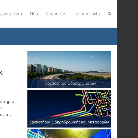
Εργαστήρια
Νέα
Σύνδεσμοι
Επικοινωνία
κ.
αστήριο
σε
ος της