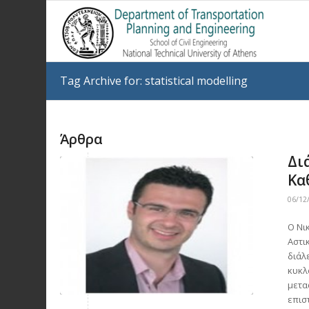
Tag Archive for: statistical modelling
Άρθρα
Δι
Κα
06/12
Ο Νι
Αστι
διάλ
κυκλ
μετα
επισ