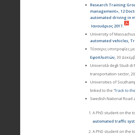
Research Training Group
management», 12 Doctor
automated driving in mi
Ιανουάριος 2017.
University of Massachus
automated vehicles, Tr
Τέσσερις υποτροφίες μ
Εφοπλιστών,
30
Δεκεμβ
Università degli Studi di 
transportation sector, 2
Universities of Southam
linked to the ‘
Track to th
Swedish National Road an
A PhD student on the to
automated traffic sy
A PhD student on the to