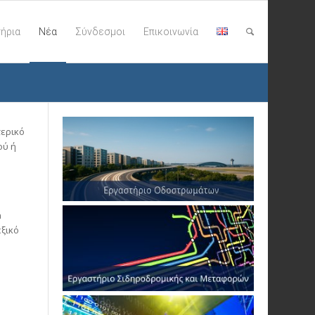
ήρια
Νέα
Σύνδεσμοι
Επικοινωνία
τερικό
ού ή
n
εξικό