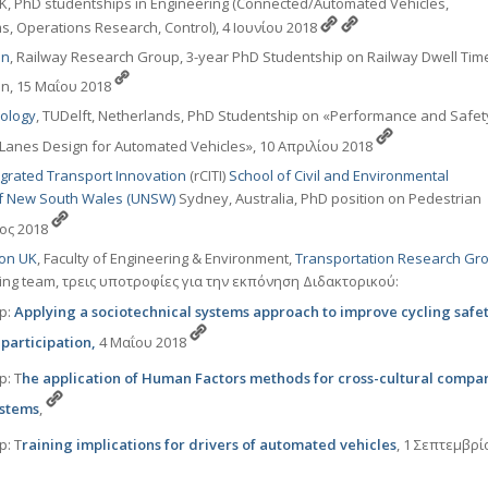
UK, PhD studentships in Engineering (Connected/Automated Vehicles,
s, Operations Research, Control), 4 Ιουνίου 2018
on
, Railway Research Group, 3-year PhD Studentship on Railway Dwell Tim
on, 15 Μαΐου 2018
nology
, TUDelft, Netherlands, PhD Studentship on «Performance and Safet
 Lanes Design for Automated Vehicles», 10 Απριλίου 2018
egrated Transport Innovation
(rCITI)
School of Civil and Environmental
of New South Wales (UNSW)
Sydney, Australia, PhD position on Pedestrian
ιος 2018
ton UK
, Faculty of Engineering & Environment,
Transportation Research Gr
ing team, τρεις υποτροφίες για την εκπόνηση Διδακτορικού:
p:
Applying a sociotechnical systems approach to improve cycling safe
 participation,
4 Μαΐου 2018
p: T
he application of Human Factors methods for cross-cultural compa
ystems
,
p: T
raining implications for drivers of automated vehicles
, 1 Σεπτεμβρί