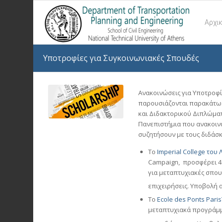
Αρχι
Υποτροφίες για Συγκοινωνιακές Σπουδές
Ανακοινώσεις για Υποτροφί
παρουσιάζονται παρακάτω.
και Διδακτορικού Διπλώματ
Πανεπιστήμια που ανακοινώ
συζητήσουν με τους διδάσ
Το
Imperial College του
Campaign, προσφέρει 4 
για μεταπτυχιακές σπουδέ
επιχειρήσεις. Υποβολή 
Το
Ecole des Ponts Pari
μεταπτυχιακά προγράμμα