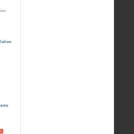
δου
elation
tems