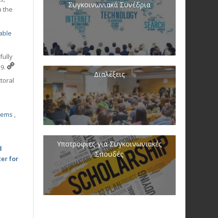
Συγκοινωνιακά Συνέδρια
h the
able
fully
19.
Διαλέξεις
toral
stems
,
Υποτροφίες για Συγκοινωνιακές
d
Σπουδές
er for