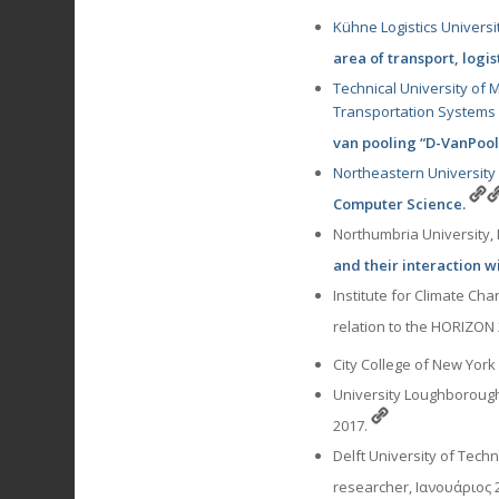
Kühne Logistics Universi
area of transport, log
Technical University of 
Transportation Systems
van pooling “D-VanPool
Northeastern University
Computer Science.
Northumbria University, 
and their interaction w
Institute for Climate C
relation to the HORIZON 
City College of New Yor
University Loughborough,
2017.
Delft University of Tech
researcher, Ιανουάριος 