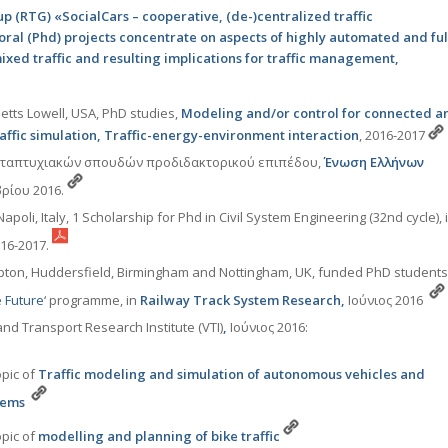
 (RTG) «SocialCars – cooperative, (de-)centralized traffic
al (Phd) projects concentrate on aspects of highly automated and ful
xed traffic and resulting implications for traffic management,
etts Lowell, USA, PhD studies,
Modeling and/or control for connected a
affic simulation, Traffic-energy-environment interaction
, 2016-2017
εταπτυχιακών σπουδών προδιδακτορικού επιπέδου,
Ένωση Ελλήνων
ρίου 2016.
Napoli, Italy, 1 Scholarship for Phd in Civil System Engineering (32nd cycle), 
016-2017.
pton, Huddersfield, Birmingham and Nottingham, UK, funded PhD students
e Future
‘ programme, in
Railway Track System Research,
Ιούνιος 2016
d Transport Research Institute (VTI)
,
Ιούνιος 2016:
pic of
Traffic modeling and simulation of autonomous vehicles and
stems
pic of
modelling and planning of bike traffic