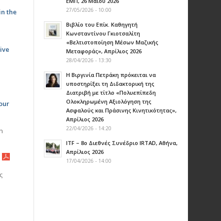
ΕΜΠ, 26 Μαΐου 2026
27/05/2026 - 10:00
in the
Βιβλίο του Επίκ. Καθηγητή
Κωνσταντίνου Γκιοτσαλίτη
«Βελτιστοποίηση Μέσων Μαζικής
ive
Μεταφοράς», Απρίλιος 2026
28/04/2026 - 13:30
Η Βιργινία Πετράκη πρόκειται να
υποστηρίξει τη Διδακτορική της
Διατριβή με τίτλο «Πολυεπίπεδη
Ολοκληρωμένη Αξιολόγηση της
iour
Ασφαλούς και Πράσινης Κινητικότητας»,
Aπρίλιος 2026
22/04/2026 - 14:20
n
ITF – 8ο Διεθνές Συνέδριο IRTAD, Αθήνα,
Απρίλιος 2026
.
17/04/2026 - 14:00
ς