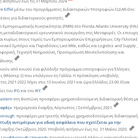
 αιτήσεων έως τις 31 Μαρτίου 2024
 Eiffel
μέσω του προγράμματος Διδακτορικών Υποτροφιών CLEAR-Doc
σεις για διδακτορικούς φοιτητές.
 Εμπορευματικής Κινητικότητας (FMRI) στο Florida Atlantic University (FAU
η μεταδιδακτορικού ερευνητικού συνεργάτη στις Μεταφορές
Οι επιτυχη
ι κυρίως στους τομείς των Εμπορευματικών Επιχειρήσεων, City
Πιλοτικέ
ρονικό Εμπόριο και Παραδόσεις Last Mile, καθώς και Logistics and Supply
,
φορική, Τεχνητή Νοημοσύνη, Προσομοίωση Μοντελοποίησης και
άλυσης.
οιούν από κοινού ένα φιλόδοξο πρόγραμμα υποτροφιών για Έλληνες
ς (Mάστερ 2) που επιλέγουν τη Γαλλία. Η πρόσκληση υποβολής
ος 2021-2022 λήγει στις 13 Ιουνίου 2021 και ώρα Ελλάδος 23:00. Είναι
δες του
IFG
και του
IKY
.
astern
στη Βοστώνη
προσφέρει χρηματοδοτούμενη διδακτορική θέση μ
φορές»
.
Ημερομηνία έναρξης Αύγουστος / Σεπτέμβριος 2021
.
borough
προσφέρει μια τριετής πλήρως χρηματοδοτούμενη διδακτορική
τυξη αντιμέτρων για οδική ασφάλεια που σχετίζεται με την
ναρξης Οκτώβριος 2020. Υποβολή αιτήσεων έως τις 31 Μαΐου 2020.
ο
Loughborough University
προσφέρουν τριετή πλήρως χρηματοδοτούμε