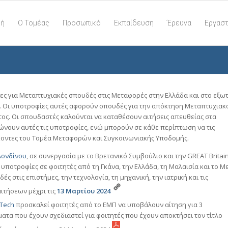
κή
Ο Τομέας
Προσωπικό
Εκπαίδευση
Έρευνα
Εργαστ
ες για Μεταπτυχιακές σπουδές στις Μεταφορές στην Ελλάδα και στο εξω
 Οι υποτροφίες αυτές αφορούν σπουδές για την απόκτηση Μεταπτυχιακ
ος. Οι σπουδαστές καλούνται να καταθέσουν αιτήσεις απευθείας στα
νουν αυτές τις υποτροφίες, ενώ μπορούν σε κάθε περίπτωση να τις
κοντες του Τομέα Μεταφορών και Συγκοινωνιακής Υποδομής.
 Λονδίνου
, σε συνεργασία με το Βρετανικό Συμβούλιο και την GREAT Britai
υποτροφίες σε φοιτητές από τη Γκάνα, την Ελλάδα, τη Μαλαισία και το Μ
ς στις επιστήμες, την τεχνολογία, τη μηχανική, την ιατρική και τις
αιτήσεων μέχρι τις
13 Μαρτίου 2024
sTech
προσκαλεί φοιτητές από το ΕΜΠ να υποβάλουν αίτηση για 3
τα που έχουν σχεδιαστεί για φοιτητές που έχουν αποκτήσει τον τίτλο