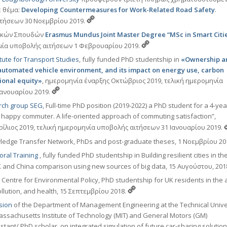
ε θέμα:
Developing Countermeasures for Work-Related Road Safety
.
τήσεων 30 Nοεμβρίου 2019.
ακών Σπουδών
Erasmus Mundus Joint Master Degree “MSc in Smart Citi
μία υποβολής αιτήσεων 1 Φεβρουαρίου 2019.
itute for Transport Studies
, fully funded PhD studentship in
«Ownership a
n automated vehicle environment, and its impact on energy use, carbon
ional equity»
, ημερομηνία έναρξης Οκτώβριος 2019, τελική ημερομηνία
ανουαρίου 2019.
rch group SEG
, Full-time PhD position (2019-2022) a PhD student for a 4-ye
he happy commuter. A life-oriented approach of commuting satisfaction”,
ίλιος 2019, τελική ημερομηνία υποβολής αιτήσεων 31 Ιανουαρίου 2019.
ledge Transfer Network, PhDs and post-graduate theses, 1 Nοεμβρίου 20
ral Training
, fully funded PhD studentship in Building resilient cities in th
K and China comparison using new sources of big data, 15 Aυγούστου, 201
, Centre for Environmental Policy, PhD studentship for UK residents in the 
pollution, and health, 15 Σεπτεμβρίου 2018.
ision
of the Department of Management Engineering at the Technical Unive
Massachusetts Institute of Technology (MIT) and General Motors (GM)
tant/ PhD scholar, on integrated simulation of future car-sharing solution