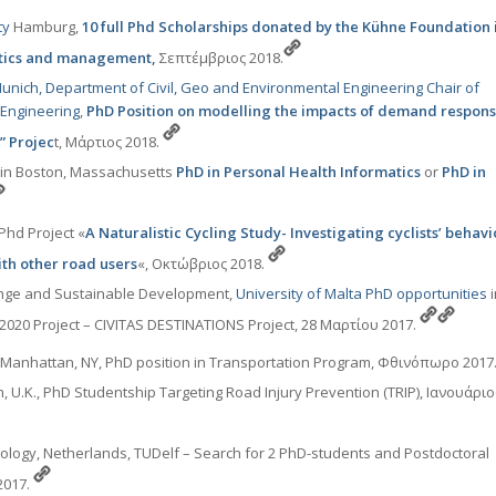
ty
Hamburg,
10 full Phd Scholarships donated by the Kühne Foundation 
istics and management,
Σεπτέμβριος 2018.
Munich, Department of Civil, Geo and Environmental Engineering Chair of
 Engineering
,
PhD Position on modelling the impacts of demand respons
” Projec
t, Μάρτιος 2018.
in Boston, Massachusetts
PhD in Personal Health Informatics
or
PhD in
Phd Project «
A Naturalistic Cycling Study- Investigating cyclists’ behav
ith other road users
«, Οκτώβριος 2018.
hange and Sustainable Development,
University of Malta PhD opportunities
i
2020 Project – CIVITAS DESTINATIONS Project, 28 Μαρτίου 2017.
k Manhattan, NY, PhD position in Transportation Program, Φθινόπωρο 2017
 U.K., PhD Studentship Targeting Road Injury Prevention (TRIP), Ιανουάριο
nology, Netherlands, TUDelf – Search for 2 PhD-students and Postdoctoral
2017.