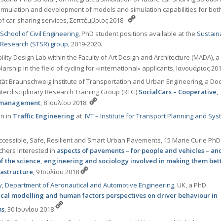
ormulation and development of models and simulation capabilities for bot
of car-sharing services, Σεπτέμβριος 2018.
School of Civil Engineering
, PhD student positions available at the
Sustain
 Research (STSR) group
, 2019-2020.
ility Design Lab within the Faculty of Art Design and Architecture (MADA), a 
rship in the field of cycling for «international» applicants, Ιανουάριος 20
ät Braunschweig Institute of Transportation and Urban Engineering, a Doc
nterdisciplinary Research Training Group (RTG)
SocialCars – Cooperative,
ic management
, 8 Ιουλίου 2018.
on in
Traffic Engineering
at
IVT – Institute for Transport Planning and Sy
Accessible, Safe, Resilient and Smart Urban Pavements, 15 Marie Curie PhD
chers interested in
aspects of pavements – for people and vehicles – an
f the science, engineering and sociology involved in making them bett
rastructure
, 9 Ιουλίου 2018
y
,
Department of Aeronautical and Automotive Engineering
, UK, a PhD
al modelling and human factors perspectives on driver behaviour in
ms
, 30 Ioυνίου 2018