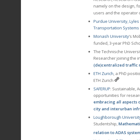
namely on the design, f
users and the operator 
Purdue University, Lyles 
Transportation Systems
Monash University
‘s Mob
funded, 3-year PhD Schola
The Technische Universit
Researcher joining the i
(de)centralized traff
ETH Zurich
, a PhD positi
ETH Zurich
SAFERUP
: Sustainable, 
opportunities for resear
embracing all aspects o
city and interurban inf
Loughborough Universit
Studentship,
Mathematic
relation to ADAS syste