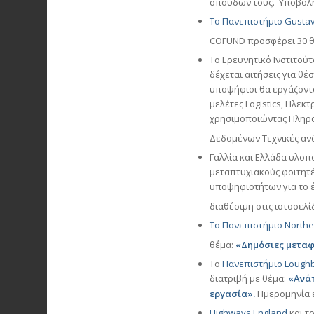
σπουδών τους. Υποβολή
To Πανεπιστήμιο Gustave
COFUND προσφέρει 30 θέ
Το Ερευνητικό Ινστιτούτο
δέχεται αιτήσεις
για θέσ
υποψήφιοι θα εργάζοντα
μελέτες Logistics, Ηλεκτ
χρησιμοποιώντας Πληρο
Δεδομένων
Τεχνικές αν
Γαλλία και Ελλάδα υλοπ
μεταπτυχιακούς φοιτητέ
υποψηφιοτήτων για το έτ
διαθέσιμη στις ιστοσελί
Το Πανεπιστήμιο Northe
θέμα:
«Δημόσιες μετα
Το
Πανεπιστήμιο Lough
διατριβή με θέμα:
«
Ανάπ
εργασία».
Ημερομηνία έ
Highways England
και τ