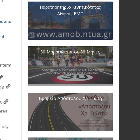
Παρατηρητήριο Κινητικότητας
Αθήνας ΕΜΠ
es and
nd
30 Μαραθώνιοι σε 30 Μήνες
ar term
18.
e
Βραβείο Απόστολου Χρ. Γιώτη
8.
area
rsity
s,