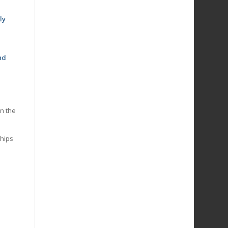
ly
nd
in the
hips