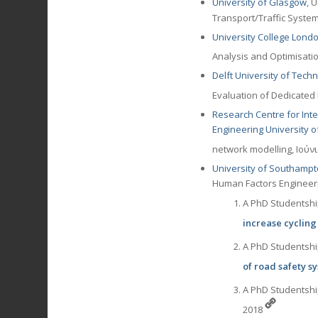
University of Glasgow
, 
Transport/Traffic System
University College Lond
Analysis and Optimisati
Delft University of Tech
Evaluation of Dedicated
Research Centre for Int
Engineering University 
network modelling, Ιούν
University of Southamp
Human Factors Engineer
A PhD Studentshi
increase cycling
A PhD Studentshi
of road safety s
A PhD Studentshi
2018