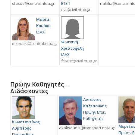
stasos@central.ntua.gr
ΕΤΕΠ
nahilia@central.nt
evi@civil.ntua.gr
Μαρία
Κουάκη
ΙΔΑΧ
Φωτεινή
mkouaki@central.ntua.gr
Χριστοφίλη
ΙΔΑΧ
fchrist@civil.ntua.gr
Πρώην Καθηγητές –
Διδάσκοντες
Αντώνιος
Καλτσούνης
Πρώην Επικ.
Καθηγητής
Κωνσταντίνος
Μερτζά
akaltsounis@transport.ntua.gr
Λυμπέρης
Πρώην Ε
Πρώην Επικ.