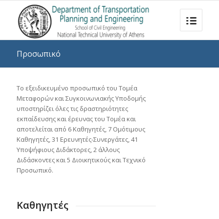
Προσωπικό
Το
εξειδικευμένο
προσωπικό
του Τομέα
Μεταφορών και Συγκοινωνιακής Υποδομής
υποστηρίζει
όλες τις δραστηριότητες
εκπαίδευσης και έρευνας
του Τομέα
και
αποτελείται από
6
Καθηγητές,
7
Ομότιμους
Καθηγητές
, 31
Ερευνητές-Συνεργάτες
, 41
Υ
ποψήφιους Διδάκτορες
,
2 άλλους
Διδάσκοντες και 5 Δ
ιοικητικούς και Τεχνικό
Προσωπικό.
Καθηγητές