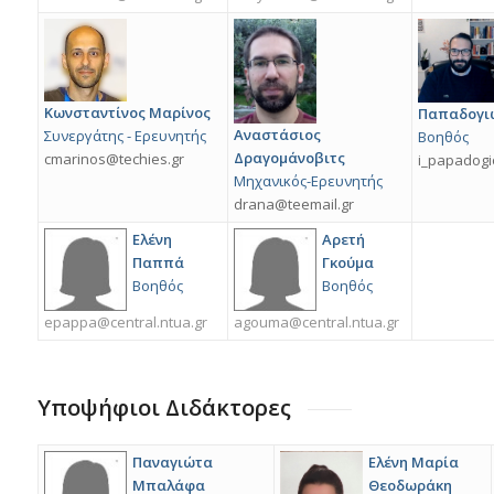
Κωνσταντίνος Μαρίνος
Παπαδογι
Αναστάσιος
Συνεργάτης - Ερευνητής
Βοηθός
Δραγομάνοβιτς
cmarinos@techies.gr
i_papadogi
Μηχανικός-Ερευνητής
drana@teemail.gr
Ελένη
Αρετή
Παππά
Γκούμα
Βοηθός
Βοηθός
epappa@central.ntua.gr
agouma@central.ntua.gr
Υποψήφιοι Διδάκτορες
Παναγιώτα
Ελένη Μαρία
Μπαλάφα
Θεοδωράκη