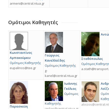
armeni@central.ntua.gr
Ομότιμοι Καθηγητές
Αντώ
Κωνσταντίνος
Γεώργιος
Αμπακούμκιν
Σταθόπουλος
Κανελλαΐδης
Ομότιμος Καθηγητής
Ομότιμος Καθηγητ
Ομότιμος Καθηγητής
eupalinos@tee.gr
a.stath@transport.
g-
kanel@central.ntua.gr
Ιωάννης
Ανδρ
Γκόλιας
Λοΐζ
Ομότιμος
Ομότ
Kαθη
Kαθηγητής
aloizos@central.nt
Παρασκεύη
igolias@central.ntua.gr