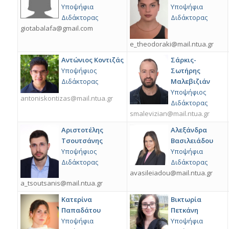
Υποψήφια
Υποψήφια
Διδάκτορας
Διδάκτορας
giotabalafa@gmail.com
e_theodoraki@mail.ntua.gr
Αντώνιος Κοντιζάς
Σάρκις-
Υποψήφιος
Σωτήρης
Διδάκτορας
Μαλεβιζιάν
Υποψήφιος
antoniskontizas@mail.ntua.gr
Διδάκτορας
smalevizian@mail.ntua.gr
Αριστοτέλης
Αλεξάνδρα
Τσουτσάνης
Βασιλειάδου
Υποψήφιος
Υποψήφια
Διδάκτορας
Διδάκτορας
avasileiadou@mail.ntua.gr
a_tsoutsanis@mail.ntua.gr
Κατερίνα
Βικτωρία
Παπαδάτου
Πετκάνη
Υποψήφια
Υποψήφια