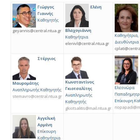
Γιώργος
Ελένη
Γιαννής
Kαθηγητής
Βλαχογιάννη
geyannis@central.ntua.gr
Kαθηγήτρια,
Kαθηγήτρια
Διευθύντρια
elenivl@central.ntua.gr
cplati@centra
Στέργιος
Κωνσταντίνος
Μαυρομάτης
Ελεονώρα
Γκιοτσαλίτης
Αναπληρωτής Καθηγητής
Παπαδημητρ
Αναπληρωτής
stemavro@central.ntua.gr
Επίκουρη Κα
Καθηγητής
nopapadi@mai
gkiotsalitis@mail.ntua.gr
Αγγελική
Αρμένη
Επίκουρη
Καθηγήτρια