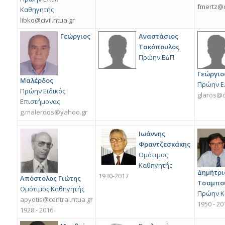
fmertz@o
Καθηγητής
libko@civil.ntua.gr
Γεώργιος
Αναστάσιος
Τακόπουλος
Πρώην ΕΔΠ
Γεώργιο
Μαλέρδος
Πρώην Ε
Πρώην Ειδικός
glaros@c
Επιστήμονας
g.malerdos@yahoo.gr
Ιωάννης
Φραντζεσκάκης
Ομότιμος
Καθηγητής
Δημήτρι
1930-2017
Απόστολος Γιώτης
Τσαμπο
Ομότιμος Καθηγητής
Πρώην Κ
apyotis@central.ntua.gr
1950 - 20
1928 - 2016