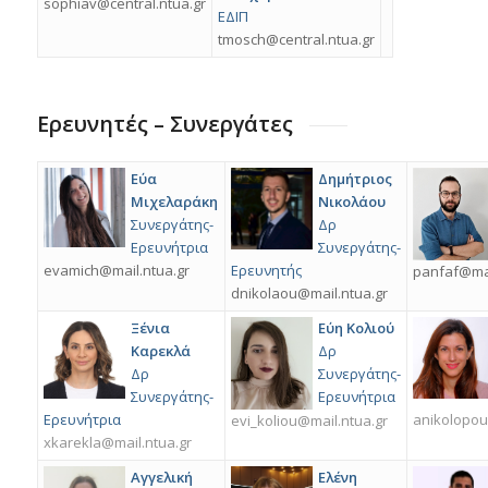
sophiav@central.ntua.gr
ΕΔΙΠ
tmosch@central.ntua.gr
Ερευνητές – Συνεργάτες
Εύα
Δημήτριος
Μιχελαράκη
Νικολάου
Συνεργάτης-
Δρ
Ερευνήτρια
Συνεργάτης-
evamich@mail.ntua.gr
Ερευνητής
panfaf@mai
dnikolaou@mail.ntua.gr
Ξένια
Εύη Κολιού
Καρεκλά
Δρ
Δρ
Συνεργάτης-
Συνεργάτης-
Ερευνήτρια
Ερευνήτρια
anikolopou
evi_koliou@mail.ntua.gr
xkarekla@mail.ntua.gr
Αγγελική
Ελένη