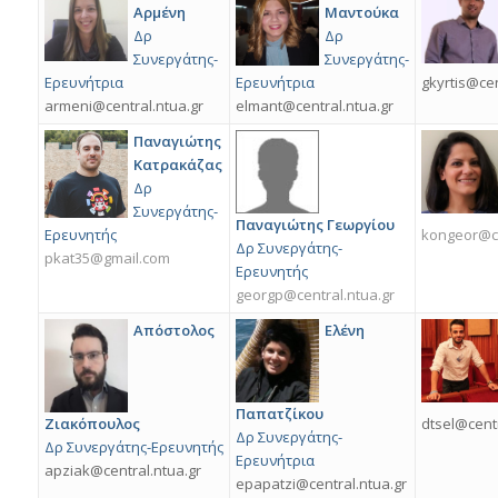
Αρμένη
Μαντούκα
Δρ
Δρ
Συνεργάτης-
Συνεργάτης-
Ερευνήτρια
Ερευνήτρια
gkyrtis@cen
armeni@central.ntua.gr
elmant@central.ntua.gr
Παναγιώτης
Κατρακάζας
Δρ
Συνεργάτης-
Παναγιώτης Γεωργίου
Ερευνητής
kongeor@ce
Δρ Συνεργάτης-
pkat35@gmail.com
Ερευνητής
georgp@central.ntua.gr
Απόστολος
Ελένη
Παπατζίκου
Ζιακόπουλος
dtsel@centr
Δρ Συνεργάτης-
Δρ Συνεργάτης-Ερευνητής
Ερευνήτρια
apziak@central.ntua.gr
epapatzi@central.ntua.gr