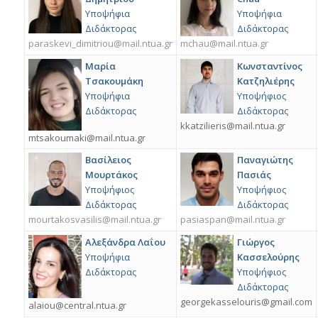
Υποψήφια
Υποψήφια
Διδάκτορας
Διδάκτορας
paraskevi_dimitriou@mail.ntua.gr
mchau@mail.ntua.gr
Μαρία
Κωνσταντίνος
Τσακουμάκη
Κατζηλιέρης
Υποψήφια
Υποψήφιος
Διδάκτορας
Διδάκτορας
kkatzilieris@mail.ntua.gr
mtsakoumaki@mail.ntua.gr
Βασίλειος
Παναγιώτης
Μουρτάκος
Πασιάς
Υποψήφιος
Υποψήφιος
Διδάκτορας
Διδάκτορας
mourtakosvasilis@mail.ntua.gr
pasiaspan@mail.ntua.gr
Αλεξάνδρα Λαΐου
Γιώργος
Υποψήφια
Κασσελούρης
Διδάκτορας
Υποψήφιος
Διδάκτορας
georgekasselouris@gmail.com
alaiou@central.ntua.gr