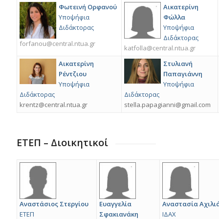
Φωτεινή Ορφανού
Αικατερίνη
Υποψήφια
Φώλλα
Διδάκτορας
Υποψήφια
Διδάκτορας
forfanou@central.ntua.gr
katfolla@central.ntua.gr
Αικατερίνη
Στυλιανή
Ρέντζιου
Παπαγιάννη
Υποψήφια
Υποψήφια
Διδάκτορας
Διδάκτορας
krentz@central.ntua.gr
stella.papagianni@gmail.com
ΕΤΕΠ – Διοικητικοί
Αναστάσιος Στεργίου
Ευαγγελία
Αναστασία Αχιλι
ΕΤΕΠ
Σφακιανάκη
ΙΔΑΧ