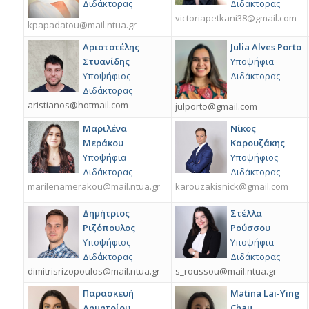
Διδάκτορας
Διδάκτορας
victoriapetkani38@gmail.com
kpapadatou@mail.ntua.gr
Αριστοτέλης
Julia Alves Porto
Στυανίδης
Υποψήφια
Υποψήφιος
Διδάκτορας
Διδάκτορας
aristianos@hotmail.com
julporto@gmail.com
Μαριλένα
Νίκος
Μεράκου
Καρουζάκης
Υποψήφια
Υποψήφιος
Διδάκτορας
Διδάκτορας
marilenamerakou@mail.ntua.gr
karouzakisnick@gmail.com
Δημήτριος
Στέλλα
Ριζόπουλος
Ρούσσου
Υποψήφιος
Υποψήφια
Διδάκτορας
Διδάκτορας
dimitrisrizopoulos@mail.ntua.gr
s_roussou@mail.ntua.gr
Παρασκευή
Matina Lai-Ying
Δημητρίου
Chau