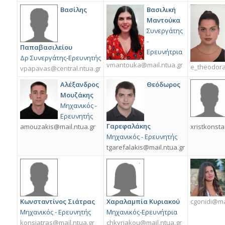
Βασίλης
Βασιλική
Μαντούκα
Συνεργάτης
-
Παπαβασιλείου
Ερευνήτρια
Δρ Συνεργάτης-Ερευνητής
vmantouka@mail.ntua.gr
e_theodora
vpapavas@central.ntua.gr
Αλέξανδρος
Θεόδωρος
Μουζάκης
Μηχανικός -
Ερευνητής
Γαρεφαλάκης
amouzakis@mail.ntua.gr
xristkonst
Μηχανικός - Ερευνητής
tgarefalakis@mail.ntua.gr
Κωνσταντίνος Σιάτρας
Χαραλαμπία Κυριακού
cgonidi@mai
Μηχανικός - Ερευνητής
Μηχανικός-Ερευνήτρια
konsiatras@mail.ntua.gr
chkyriakou@mail.ntua.gr