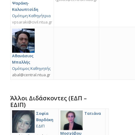
Ψαράκη-
Καλουπτσίδη
Ομότιμη Καθηγήτρια
vpsaraki@civil.ntua.gr
Αθανάσιος
Μπαλλής
Ομότιμος Kαθηγητής
abal@central.ntua.gr
Άλλοι Διδάσκοντες (ΕΔΠ –
ΕΔΙΠ)
Σοφία
Τατιάνα
Βαρδάκη
ΕΔΙΠ
Μοσχόβου