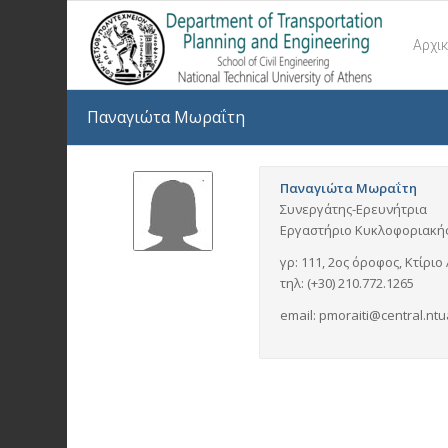
Αρχι
Παναγιώτα Μωραΐτη
Παναγιώτα Μωραΐτη
Συνεργάτης-Ερευνήτρια
Εργαστήριο Κυκλοφοριακής
γρ: 111, 2ος όροφος, Κτίρ
τηλ: (+30) 210.772.1265
email: pmoraiti@central.ntu