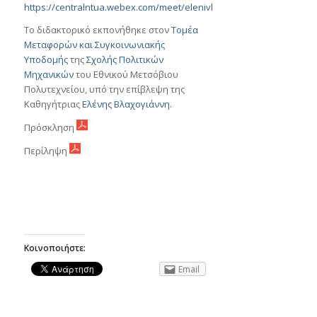
https://centralntua.webex.com/meet/elenivl
Το διδακτορικό εκπονήθηκε στον
Τομέα
Μεταφορών και Συγκοινωνιακής
Υποδομής
της
Σχολής Πολιτικών
Μηχανικών
του Εθνικού Μετσόβιου
Πολυτεχνείου, υπό την επίβλεψη της
Καθηγήτριας
Ελένης Βλαχογιάννη
.
Πρόσκληση
Περίληψη
Κοινοποιήστε:
Email