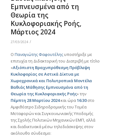
Εμπνευσμένα από τη
Θεωρία της
Κυκλοφοριακής Ροής,
Μάρτιος 2024
/
27/03/2024
Ο
Παναγιώτης Φαφουτέλης
υποστήριξε με
επιτυχία τη Διδακτορική του Διατριβή με τίτλο
«
Αξιόπιστη Βραχυπρόθεσμη Πρόβλεψη
Κυκλοφορίας σε Αστικά Δίκτυα με
Χωροχρονικά και Πολυτροπικά Μοντέλα
Βαθιάς Μάθησης Εμπνευσμένα από τη
Θεωρία της Κυκλοφοριακής Ροής
» την
Πέμπτη 28 Μαρτίου 2024
και ώρα
16:30
στο
Αμφιθέατρο Σιδηροδρομικής του Τομέα
Μεταφορών και Συγκοινωνιακής Υποδομής
της Σχολής Πολιτικών Μηχανικών ΕΜΠ, αλλά
και διαδικτυακά μέσω τηλεδιάσκεψης στον
ακόλουθο σύνδεσμο: