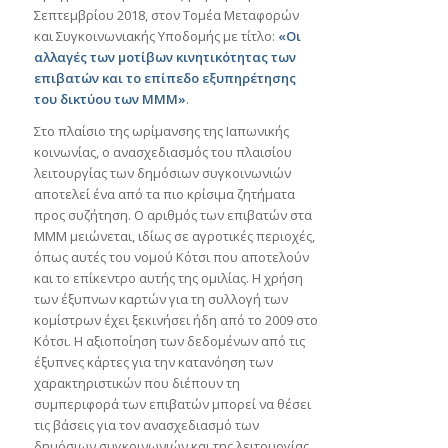
Σεπτεμβρίου 2018, στον Τομέα Μεταφορών
και Συγκοινωνιακής Υποδομής με τίτλο:
«Οι
αλλαγές των μοτίβων κινητικότητας των
επιβατών και το επίπεδο εξυπηρέτησης
του δικτύου των ΜΜΜ»
.
Στο πλαίσιο της ωρίμανσης της Ιαπωνικής
κοινωνίας, ο ανασχεδιασμός του πλαισίου
λειτουργίας των δημόσιων συγκοινωνιών
αποτελεί ένα από τα πιο κρίσιμα ζητήματα
προς συζήτηση. Ο αριθμός των επιβατών στα
ΜΜΜ μειώνεται, ιδίως σε αγροτικές περιοχές,
όπως αυτές του νομού Κότσι που αποτελούν
και το επίκεντρο αυτής της ομιλίας. Η χρήση
των έξυπνων καρτών για τη συλλογή των
κομίστρων έχει ξεκινήσει ήδη από το 2009 στο
Κότσι. Η αξιοποίηση των δεδομένων από τις
έξυπνες κάρτες για την κατανόηση των
χαρακτηριστικών που διέπουν τη
συμπεριφορά των επιβατών μπορεί να θέσει
τις βάσεις για τον ανασχεδιασμό των
δημόσιων συγκοινωνιών και της λειτουργίας