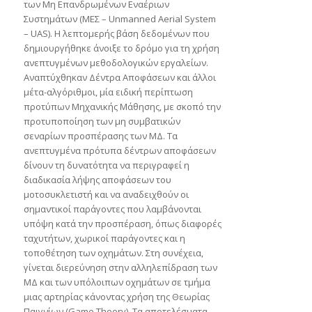
των Μη Επανδρωμένων Εναέριων
Συστημάτων (ΜΕΣ – Unmanned Aerial System
– UAS). Η λεπτομερής βάση δεδομένων που
δημιουργήθηκε άνοιξε το δρόμο για τη χρήση
ανεπτυγμένων μεθοδολογικών εργαλείων.
Αναπτύχθηκαν Δέντρα Αποφάσεων και άλλοι
μέτα-αλγόριθμοι, μία ειδική περίπτωση
προτύπων Μηχανικής Μάθησης, με σκοπό την
προτυποποίηση των μη συμβατικών
σεναρίων προσπέρασης των ΜΔ. Τα
ανεπτυγμένα πρότυπα δέντρων αποφάσεων
δίνουν τη δυνατότητα να περιγραφεί η
διαδικασία λήψης αποφάσεων του
μοτοσυκλετιστή και να αναδειχθούν οι
σημαντικοί παράγοντες που λαμβάνονται
υπόψη κατά την προσπέραση, όπως διαφορές
ταχυτήτων, χωρικοί παράγοντες και η
τοποθέτηση των οχημάτων. Στη συνέχεια,
γίνεται διερεύνηση στην αλληλεπίδραση των
ΜΔ και των υπόλοιπων οχημάτων σε τμήμα
μιας αρτηρίας κάνοντας χρήση της Θεωρίας
Παιγνίων (Game Theory). Τα αποτελέσματα