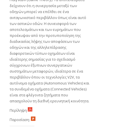
δείχνουν ότι η συνεργασία μεταξύ των
οδηγών μπορεί να επέλθει σε ένα
ανταγωνιστικό περιβάλλον όπως είναι αυτό
των αστικών οδών. Η συνεισφορά των
αποτελεσμάτων και των ευρημάτων που
προέκυψαν από την προτυποποίηση της
διαδικασίας λήψης των αποφάσεων των
οδηγών και της αλληλεπίδρασης
διαφορετικών τύπων οχημάτων είναι
ιδιαίτερης σημασίας για το σχεδιασμό
σύγχρονων έξυπνων συνεργατικών
συστημάτων μεταφορών, ιδιαίτερα σε ένα
περιβάλλον όπου οι τεχνολογίες V2V, τα
αυτόνομα οχήματα (Autonomous Vehicles) και
τα συνδεμένα οχήματα (Connected Vehicles)
είναι στα φλέγοντα ζητήματα που
απασχολούν τη διεθνή ερευνητική κοινότητα.
Περίληψη
Παροσίαση: