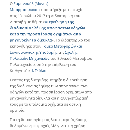
Ο
Εμμανουήλ (Μάνος)
Μπαρμπουνάκης
υποστήριξε με επιτυχία
στις 13 Ιουλίου 2017 τη Διδακτορική του
Διατριβή με θέμα: «
Διερεύνηση της
διαδικασίας λήψης αποφάσεων οδηγών
κατά την προσπέραση οχημάτων από
μηχανοκίνητα δίκυκλα
«. Το διδακτορικό του
εκπονήθηκε στον
Τομέα Μεταφορών και
Συγκοινωνιακής Υποδομής
της
Σχολής
Πολιτικών Μηχανικών
του Εθνικού Μετσόβιου
Πολυτεχνείου, υπό την επίβλεψη του
Καθηγητή κ.
Ι. Γκόλια
.
Σκοπός της διατριβής υπήρξε η διερεύνηση
της διαδικασίας λήψης των αποφάσεων των
οδηγών κατά την προσπέραση οχημάτων από
μηχανοκίνητα δίκυκλα και η αλληλεπίδρασή
τους με τα υπόλοιπα οχήματα σε αστική
αρτηρία.
Για τη δημιουργία μίας λεπτομερούς βάσης
δεδομένων με τροχιές ΜΔ γίνεται η χρήση