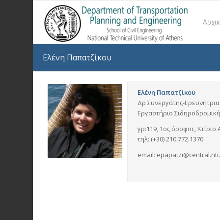
Αρχι
Ελένη Παπατζίκου
Ελένη Παπατζίκου
Δρ Συνεργάτης-Ερευνήτρια
Εργαστήριο Σιδηροδρομικ
γρ:119, 1ος όροφος, Κτίρι
τηλ: (+30) 210.772.1370
email: epapatzi@central.ntu