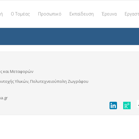
κή
Ο Τομέας
Προσωπικό
Εκπαίδευση
Έρευνα
Εργαστ
ής και Μεταφορών
ο Αντοχής Υλικών, Πολυτεχνειούπολη Ζωγράφου
a.gr