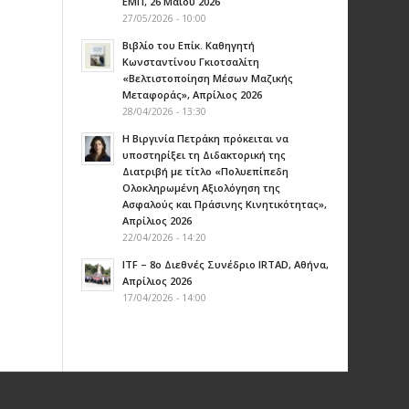
ΕΜΠ, 26 Μαΐου 2026
27/05/2026 - 10:00
Βιβλίο του Επίκ. Καθηγητή
Κωνσταντίνου Γκιοτσαλίτη
«Βελτιστοποίηση Μέσων Μαζικής
Μεταφοράς», Απρίλιος 2026
28/04/2026 - 13:30
Η Βιργινία Πετράκη πρόκειται να
υποστηρίξει τη Διδακτορική της
Διατριβή με τίτλο «Πολυεπίπεδη
Ολοκληρωμένη Αξιολόγηση της
Ασφαλούς και Πράσινης Κινητικότητας»,
Aπρίλιος 2026
22/04/2026 - 14:20
ITF – 8ο Διεθνές Συνέδριο IRTAD, Αθήνα,
Απρίλιος 2026
17/04/2026 - 14:00