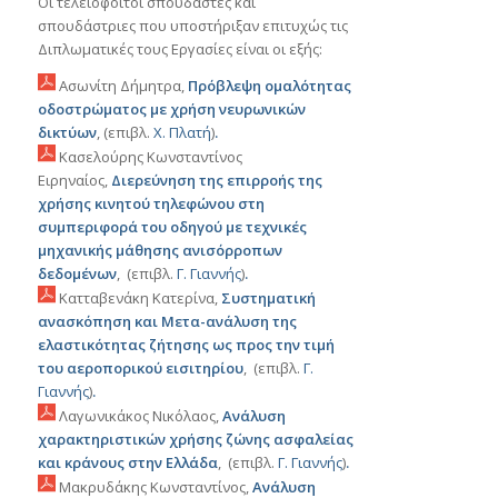
Οι τελειόφοιτοι σπουδαστές και
σπουδάστριες που υποστήριξαν επιτυχώς τις
Διπλωματικές τους Εργασίες είναι οι εξής:
Ασωνίτη Δήμητρα,
Πρόβλεψη ομαλότητας
οδοστρώματος με χρήση νευρωνικών
δικτύων
, (επιβλ.
Χ
.
Πλατή
)
.
Κασελούρης Κωνσταντίνος
Ειρηναίος,
Διερεύνηση της επιρροής της
χρήσης κινητού τηλεφώνου στη
συμπεριφορά του οδηγού με τεχνικές
μηχανικής μάθησης ανισόρροπων
δεδομένων
, (επιβλ.
Γ. Γιαννής
)
.
Κατταβενάκη Κατερίνα,
Συστηματική
ανασκόπηση και Μετα-ανάλυση της
ελαστικότητας ζήτησης ως προς την τιμή
του αεροπορικού εισιτηρίου
, (επιβλ.
Γ.
Γιαννής
)
.
Λαγωνικάκος Νικόλαος,
Ανάλυση
χαρακτηριστικών χρήσης ζώνης ασφαλείας
και κράνους στην Ελλάδα
, (επιβλ.
Γ. Γιαννής
)
.
Μακρυδάκης Κωνσταντίνος,
Ανάλυση