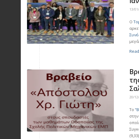
Iα
13/01
Ο
Το
αρκε
Συνέ
μεγά
Read
Βρ
τη
Σα
20/12
Το
“
στην
οποί
Συγκ
(9,3