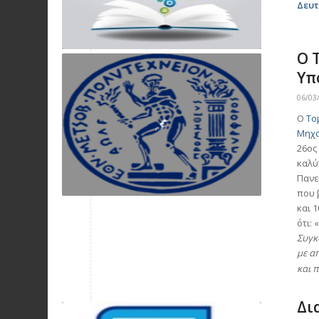
Δευτ
Ο 
Υπ
06/03
Ο
Το
Μηχ
26ος
καλύ
Πανε
που 
και 
ότι: 
Συγκ
με α
και 
Δι