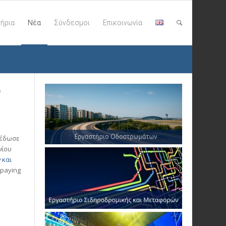
ήρια
Νέα
Σύνδεσμοι
Επικοινωνία
ο
 έδωσε
νίου
 και
 paying