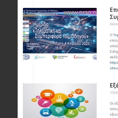
Επ
Συ
29/03
Ο
Το
επιτ
οποί
Σιδη
ακόλ
http
site
Εξ
17/03
Οι ε
σπου
εξετ