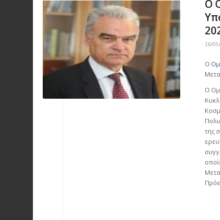
O 
Υπ
20
26/05
Ο
Ομ
Μετα
Ο Ομ
Κυκλ
Κοσμ
Πολυ
της 
ερευ
συγγ
οποί
Μετα
Πρόε