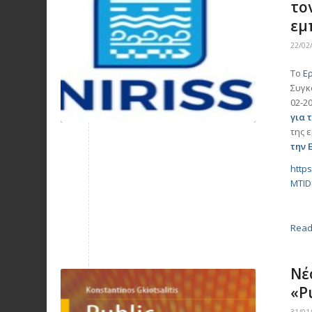
το
εμ
22/02
Το
Ε
Συγκ
02-2
για 
της 
την 
http
MTID
Read
Νέ
«P