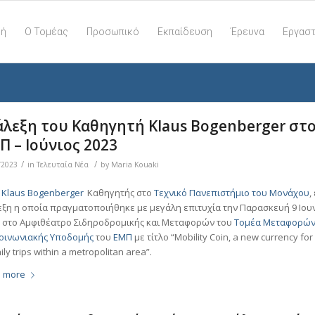
κή
Ο Τομέας
Προσωπικό
Εκπαίδευση
Έρευνα
Εργαστ
άλεξη του Καθηγητή Klaus Bogenberger στ
Π – Iούνιος 2023
/
/
/2023
in
Τελευταία Νέα
by
Maria Kouaki
. Klaus Bogenberger
Καθηγητής στο
Τεχνικό Πανεπιστήμιο του Μονάχου
,
εξη η οποία πραγματοποιήθηκε με μεγάλη επιτυχία την Παρασκευή 9 Ιου
, στο Αμφιθέατρο Σιδηροδρομικής και Μεταφορών του
Τομέα Μεταφορών
οινωνιακής Υποδομής
του
ΕΜΠ
με τίτλο “Mobility Coin, a new currency for
aily trips within a metropolitan area”.
 more