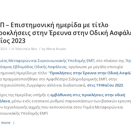
Π – Επιστημονική ημερίδα με τίτλο
ροκλήσεις στην Έρευνα στην Οδική Ασφάλε
ΐος 2023
/
/
/2023
in
Τελευταία Νέα
by
Maria Kouaki
μέας Μεταφορών και Συγκοινωνιακής Υποδομής ΕΜΠ
, στο πλαίσιο της
7η
όσμιας Εβδομάδας Οδικής Ασφάλειας
, οργάνωσε με μεγάλη επιτυχία
τημονική Ημερίδα με τίτλο: “
Προκλήσεις στην Έρευνα στην Οδική Ασφά
α πραγματοποιήθηκε στο Αμφιθέατρο Σιδηροδρομικής ΕΜΠ, στην
τεχνειούπολη Ζωγράφου αλλά και διαδικτυακά
, στις
19 Μαΐου 2023
.
όχος της Ημερίδας υπήρξε η
εμβάθυνση στις προκλήσεις στην οδική
άλεια
, μέσω ενός εντατικού ρυθμού παρουσιάσεων των βασικών ερευν
ν τεχνολογικής αιχμής που εκπονούνται στον Τομέα Μεταφορών και
οινωνιακής Υποδομής ΕΜΠ.
 more