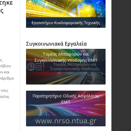
τηκε
ος
Συγκοινωνιακά Εργαλεία
Τομέας Μεταφορών και
ς,
Συγκοινωνιακής Υποδομής ΕΜΠ
σόβιου
ών και
υάριθμα
 στις
Παρατηρητήριο Οδικής Ασφάλειας
ατέας
ΕΜΠ