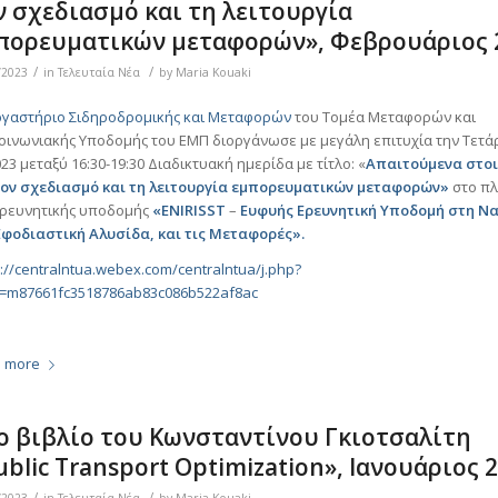
ν σχεδιασμό και τη λειτουργία
πορευματικών μεταφορών», Φεβρουάριος 
/
/
/2023
in
Τελευταία Νέα
by
Maria Kouaki
ργαστήριο Σιδηροδρομικής και Μεταφορών
του Τομέα Μεταφορών και
οινωνιακής Υποδομής του ΕΜΠ διοργάνωσε με μεγάλη επιτυχία την Τετάρ
023 μεταξύ 16:30-19:30 Διαδικτυακή ημερίδα με τίτλο: «
Απαιτούμενα στοι
τον σχεδιασμό και τη λειτουργία εμπορευματικών μεταφορών»
στο πλ
ερευνητικής υποδομής
«ENIRISST
–
Ευφυής Ερευνητική Υποδομή στη Να
Εφοδιαστική Αλυσίδα, και τις Μεταφορές».
s://centralntua.webex.com/centralntua/j.php?
=m87661fc3518786ab83c086b522af8ac
 more
ο βιβλίο του Κωνσταντίνου Γκιοτσαλίτη
ublic Transport Optimization», Ιανουάριος 
/
/