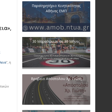
Παρατηρητήριο Κινητικότητας
Αθήνας ΕΜΠ
ια»,
30 Μαραθώνιοι σε 30 Μήνες
ς
λεια
”, η
Βραβείο Απόστολου Χρ. Γιώτη
ητικών