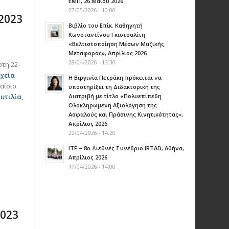
ΕΜΠ, 26 Μαΐου 2026
27/05/2026 - 10:00
2023
Βιβλίο του Επίκ. Καθηγητή
Κωνσταντίνου Γκιοτσαλίτη
«Βελτιστοποίηση Μέσων Μαζικής
Μεταφοράς», Απρίλιος 2026
28/04/2026 - 13:30
τη 22-
χεία
Η Βιργινία Πετράκη πρόκειται να
αίσιο
υποστηρίξει τη Διδακτορική της
υτιλία,
Διατριβή με τίτλο «Πολυεπίπεδη
Ολοκληρωμένη Αξιολόγηση της
Ασφαλούς και Πράσινης Κινητικότητας»,
Aπρίλιος 2026
22/04/2026 - 14:20
ITF – 8ο Διεθνές Συνέδριο IRTAD, Αθήνα,
Απρίλιος 2026
17/04/2026 - 14:00
2023