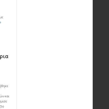
με
ο
ε
ρια
μήθηκε
ών και
θμισε
(5ο