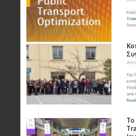
31/01
Κυκλ
Tran
Γκιο
Κο
Συ
28/01
Την 
κοπή
Υποδ
από 
Read
Το
Tr