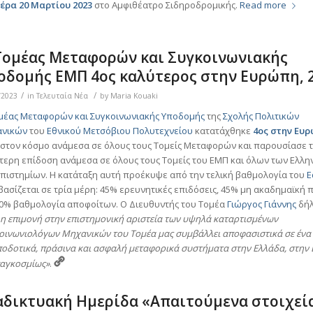
έρα 20 Μαρτίου
2023
στο Αμφιθέατρο Σιδηροδρομικής.
Read more
Τομέας Μεταφορών και Συγκοινωνιακής
οδομής ΕΜΠ 4ος καλύτερος στην Ευρώπη, 
/
/
/2023
in
Τελευταία Νέα
by
Maria Kouaki
μέας Μεταφορών και Συγκοινωνιακής Υποδομής
της
Σχολής Πολιτικών
ανικών
του
Εθνικού Μετσόβιου Πολυτεχνείου
κατατάχθηκε
4ος στην Ευ
 στον κόσμο ανάμεσα σε όλους τους Τομείς Μεταφορών και παρουσίασε 
τερη επίδοση ανάμεσα σε όλους τους Τομείς του ΕΜΠ και όλων των Ελλη
πιστημίων. Η κατάταξη αυτή προέκυψε από την τελική βαθμολογία του
E
βασίζεται σε τρία μέρη: 45% ερευνητικές επιδόσεις, 45% μη ακαδημαϊκή
10% βαθμολογία αποφοίτων. Ο Διευθυντής του Τομέα
Γιώργος Γιάννης
δή
«
η επιμονή στην επιστημονική αριστεία των υψηλά καταρτισμένων
οινωνιολόγων Μηχανικών του Τομέα μας συμβάλλει αποφασιστικά σε ένα
ποδοτικά, πράσινα και ασφαλή μεταφορικά συστήματα στην Ελλάδα, στην
παγκοσμίως»
.
αδικτυακή Ημερίδα «Απαιτούμενα στοιχεία