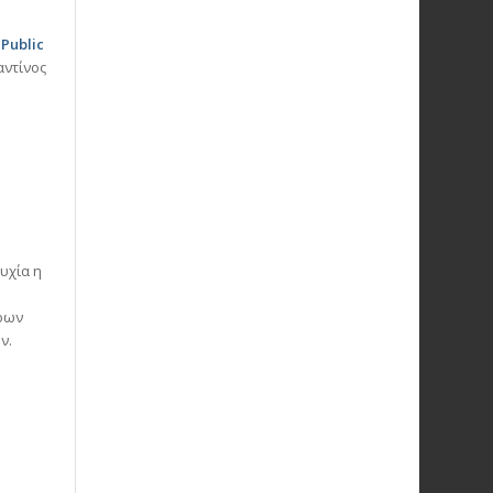
ο
Public
αντίνος
υχία η
ερων
ν.