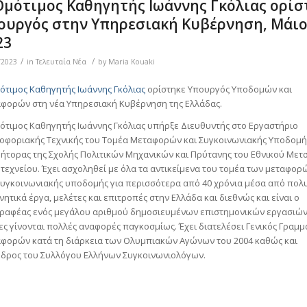
Ομότιμος Καθηγητής Ιωάννης Γκόλιας ορίσ
ουργός στην Υπηρεσιακή Κυβέρνηση, Μάι
23
/
/
/2023
in
Τελευταία Νέα
by
Maria Kouaki
ότιμος Καθηγητής Ιωάννης Γκόλιας
ορίστηκε Υπουργός Υποδομών και
φορών στη νέα Υπηρεσιακή Κυβέρνηση της Ελλάδας.
ότιμος Καθηγητής Ιωάννης Γκόλιας υπήρξε Διευθυντής στο Εργαστήριο
οφοριακής Τεχνικής του Τομέα Μεταφορών και Συγκοινωνιακής Υποδομή
ήτορας της Σχολής Πολιτικών Μηχανικών και Πρύτανης του Εθνικού Μετ
τεχνείου. Έχει ασχοληθεί με όλα τα αντικείμενα του τομέα των μεταφορ
συγκοινωνιακής υποδομής για περισσότερα από 40 χρόνια μέσα από πολ
νητικά έργα, μελέτες και επιτροπές στην Ελλάδα και διεθνώς και είναι ο
ραφέας ενός μεγάλου αριθμού δημοσιευμένων επιστημονικών εργασιών
ες γίνονται πολλές αναφορές παγκοσμίως. Έχει διατελέσει Γενικός Γραμμ
φορών κατά τη διάρκεια των Ολυμπιακών Αγώνων του 2004 καθώς και
δρος του Συλλόγου Ελλήνων Συγκοινωνιολόγων.