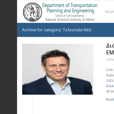
Αρχι
Archive for category: Τελευταία Νέα
Δι
ΕΜ
02/06
Ο
Dr
διάλ
2023
Συγκ
all d
Read