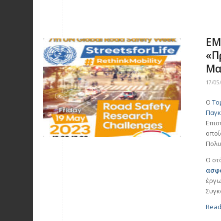
ΕΜ
«Π
Μα
17/05
Ο
Το
Παγκ
Επισ
οποί
Πολυ
Ο στ
ασφ
έργω
Συγκ
Read