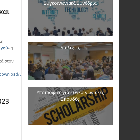
Συγκοινωνιακά Συνέδρια
και
λη
Διαλέξεις
ηγού
» η
κά στον
ng/download/764247dcf2d84520bdf1f583cef8bd96?
Υποτροφίες για Συγκοινωνιακές
Σπουδές
023
ι
η