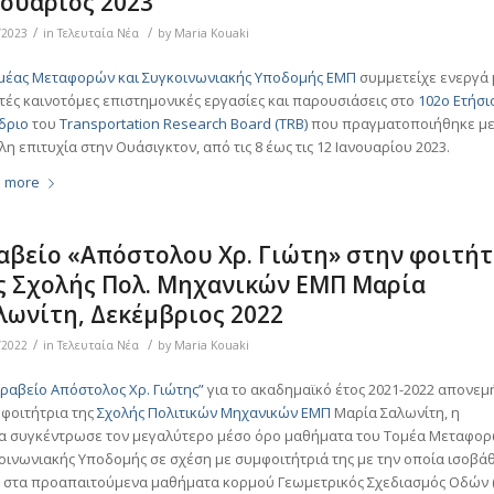
νουάριος 2023
/
/
/2023
in
Τελευταία Νέα
by
Maria Kouaki
μέας Μεταφορών και Συγκοινωνιακής Υποδομής ΕΜΠ
συμμετείχε ενεργά 
τές καινοτόμες επιστημονικές εργασίες και παρουσιάσεις στο
102ο Ετήσι
δριο
του
Transportation Research Board (TRB)
που πραγματοποιήθηκε μ
λη επιτυχία στην Ουάσιγκτον, από τις 8 έως τις 12 Ιανουαρίου 2023.
 more
αβείο «Απόστολου Χρ. Γιώτη» στην φοιτήτ
ς Σχολής Πολ. Μηχανικών ΕΜΠ Μαρία
λωνίτη, Δεκέμβριος 2022
/
/
/2022
in
Τελευταία Νέα
by
Maria Kouaki
Βραβείο Απόστολος Χρ. Γιώτης”
για το ακαδημαϊκό έτος 2021-2022 απονε
 φοιτήτρια της
Σχολής Πολιτικών Μηχανικών ΕΜΠ
Μαρία Σαλωνίτη, η
α συγκέντρωσε τον μεγαλύτερο μέσο όρο μαθήματα του Τομέα Μεταφορ
οινωνιακής Υποδομής σε σχέση με συμφοιτήτριά της με την οποία ισοβά
3) στα προαπαιτούμενα μαθήματα κορμού Γεωμετρικός Σχεδιασμός Οδών 