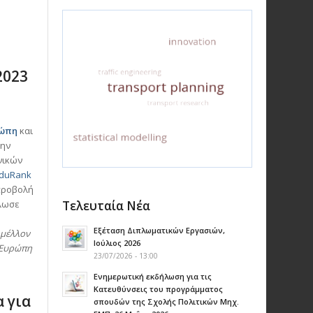
2023
ρώπη
και
την
νικών
duRank
 προβολή
λωσε
Τελευταία Νέα
Εξέταση Διπλωματικών Εργασιών,
 μέλλον
Ιούλιος 2026
 Ευρώπη
23/07/2026 - 13:00
Ενημερωτική εκδήλωση για τις
Κατευθύνσεις του προγράμματος
 για
σπουδών της Σχολής Πολιτικών Μηχ.