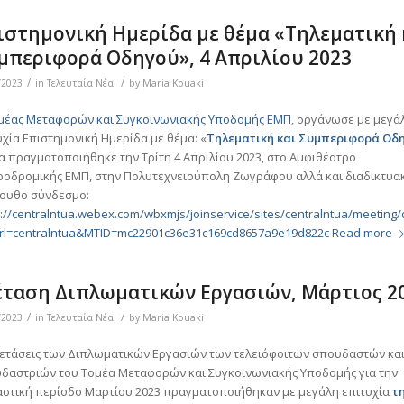
ιστημονική Ημερίδα με θέμα «Τηλεματική 
μπεριφορά Οδηγού», 4 Απριλίου 2023
/
/
/2023
in
Τελευταία Νέα
by
Maria Kouaki
μέας Μεταφορών και Συγκοινωνιακής Υποδομής ΕΜΠ
, οργάνωσε με μεγά
υχία Επιστημονική Ημερίδα με θέμα: «
Τηλεματική και Συμπεριφορά Οδ
α πραγματοποιήθηκε την Τρίτη 4 Απριλίου 2023, στο Αμφιθέατρο
ροδρομικής ΕΜΠ, στην Πολυτεχνειούπολη Ζωγράφου αλλά και διαδικτυα
ουθο σύνδεσμο:
s://centralntua.webex.com/wbxmjs/joinservice/sites/centralntua/meeti
url=centralntua&MTID=mc22901c36e31c169cd8657a9e19d822c
Read more
έταση Διπλωματικών Εργασιών, Μάρτιος 2
/
/
/2023
in
Τελευταία Νέα
by
Maria Kouaki
ξετάσεις των Διπλωματικών Εργασιών των τελειόφοιτων σπουδαστών κα
δαστριών του Τομέα Μεταφορών και Συγκοινωνιακής Υποδομής για την
αστική περίοδο Μαρτίου 2023 πραγματοποιήθηκαν με μεγάλη επιτυχία
τ