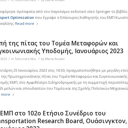
/2023
in
Τελευταία Νέα
by
Maria Kouaki
οφόρησε πρόσφατα από τον παγκόσμιο εκδοτικό οίκο Springer το βιβλί
sport Optimization
που έγραψε ο Επίκουρος Καθηγητής του ΕΜΠ Κωνστ
τσαλίτης.
Read more
πή της πίτας του Τομέα Μεταφορών και
γκοινωνιακής Υποδομής, Ιανουάριος 2023
/
/
/2023
in
Τελευταία Νέα
by
Maria Kouaki
Τετάρτη 25 Ιανουαρίου 2023 στις 14:30, πραγματοποιήθηκε με μεγάλη επιτ
 της Πρωτοχρονιάτικης πίτας του Τομέα Μεταφορών και Συγκοινωνιακής
ομής ΕΜΠ, στο Αμφιθέατρο Σιδηροδρομικής με τη συμμετοχή περισσότ
65 μελών και σπουδαστών του Τομέα και της Σχολής Πολιτικών Μηχανικώ
 more
 ΕΜΠ στο 102o Ετήσιο Συνέδριο του
ansportation Research Board, Ουάσινγκτον,