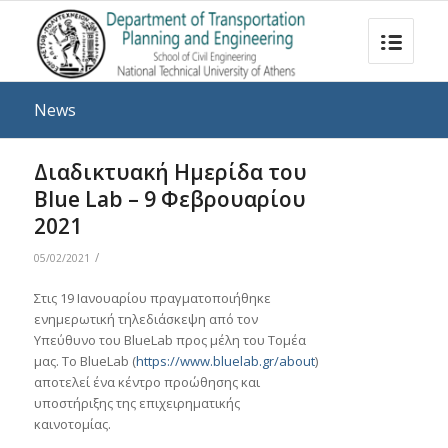
News
Διαδικτυακή Ημερίδα του
Blue Lab – 9 Φεβρουαρίου
2021
/
05/02/2021
Στις 19 Ιανουαρίου πραγματοποιήθηκε
ενημερωτική τηλεδιάσκεψη από τον
Υπεύθυνο του BlueLab προς μέλη του Τομέα
μας. Το BlueLab (
https://www.bluelab.gr/about
)
αποτελεί ένα κέντρο προώθησης και
υποστήριξης της επιχειρηματικής
καινοτομίας. ​