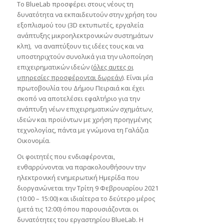
Το BlueLab προσφέρει στους νέους τη
δυνατότητα να εκπαιδευτούν στην χρήση του
εξοπλισμού του (3D εκτυπωτές, εργαλεία
ανάπτυξης μικροηλεκτρονικών συστημάτων
κλπ), να αναπτύξουν τις ιδέες τους και να
υποστηριχτούν συνολικά για την υλοποίηση
επιχειρηματικών ιδεών (
όλες αυτες οι
υπηρεσίες προσφέρονται δωρεάν
). Είναι μία
πρωτοβουλία του Δήμου Πειραιά και έχει
σκοπό να αποτελέσει εφαλτήριο για την
ανάπτυξη νέων επιχειρηματικών σχημάτων,
ιδεών και προϊόντων με χρήση προηγμένης
τεχνολογίας, πάντα με γνώμονα τη Γαλάζια
Οικονομία.
Οι φοιτητές που ενδιαφέρονται,
ενθαρρύνονται να παρακολουθήσουν την
ηλεκτρονική ενημερωτική Ημερίδα που
διοργανώνεται την Τρίτη 9 Φεβρουαρίου 2021
(10:00 – 15:00) και ιδιαίτερα το δεύτερο μέρος
(μετά τις 12:00) όπου παρουσιάζονται οι
δυνατότητες του εργαστηρίου BlueLab. Η