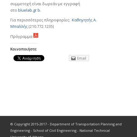
συμμετοχή είναι δωρεάν με εγγραφή
στο
bluelab.gr b
.
Για περισσότερες πληροφορίες:
Καθηγητής Α.
Μπαλλής
(210.772.1235)
Πρόγραμμα
Κοινοποιήστε:
Email
© Copyright 2015-2017 - Department of Transportation Planning and
Engineering - School of Civil Engineering - National Technical
University of Athens