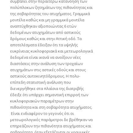
συμβάλει στην περαιτέρω κατανόηση των
πολύπλοκων ζητημάτων της πιθανότητας και
της σοβαρότητας του ατυχήματος. Γραμμικά
μοντέλα καθώς και μη γραμμικά μοντέλα
αναπτύχθηκαν αξιοποιώντας 6 ετών
δεδομένων ατυχημάτων από αστικούς
δρόμους καθώς και στην Αττική οδό. Τα
αποτελέσματα έδειξαν ότι τα υψηλής
ευκρίνειας κυκλοφοριακά και μετεωρολογικά
δεδομένα είναι ικανά να ανοίξουν νέες
διαστάσεις στην ανάλυση των τροχαίων
ατυχημάτων στις αστικές οδούς και στους
αστικούς αυτοκινητόδρομους. Η πολυ-
επίπεδη στατιστική ανάλυση που
διενεργήθηκε στα πλαίσια της διατριβής
έδειξε ότι υπάρχει σημαντική επιρροή των
κυκλοφοριακών παραμέτρων στην
πιθανότητα και στη σοβαρότητα ατυχήματος.
Είναι ενδιαφέρον το γεγονός ότι οι
μετεωρολογικές παράμετροι δε βρέθηκαν να
επηρεάζουν την πιθανότητα ατυχήματος και
σοβαρότητα, όταν εξετάζονται οι γραμμικές