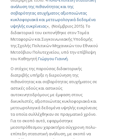
διατριβή με τίτλο: «
Πολυ-επίπεδη στατιστική
ανάλυση της πιθανότητας και της
σοβαρότητας ατυχήματος αξιοποιώντας
κυκλοφοριακά και μετεωρολογικά δεδομένα
υψηλής ευκρίνειας
«, (Noέμβριος 2015). Το
διδακτορικό του εκπονήθηκε στον Τομέα
Μεταφορών και Συγκοινωνιακής Υποδομής
της Σχολής Πολιτικών Μηχανικών του Εθνικού
Μετσόβιου Πολυτεχνείου, υπό την επίβλεψη
του Καθηγητή
Γιώργου Γιαννή
.
Ο στόχος της παρούσας διδακτορικής
διατριβής υπήρξε η διερεύνηση της
πιθανότητας και σοβαρότητας ατυχήματος σε
αστικές οδούς και αστικούς
αυτοκινητοδρόμους με έμφαση στους
δικυκλιστές, αξιοποιώντας κυκλοφοριακά και
μετεωρολογικά δεδομένα υψηλής ευκρίνειας
τα οποία συλλέχθηκαν σε πραγματικό χρόνο.
Για το σκοπό αυτό, εφαρμόστηκε
μεσοπρόθεσμου χαρακτήρα σύγχρονη πολυ-
επίπεδη στατιστική ανάλυση, με σκοπό να