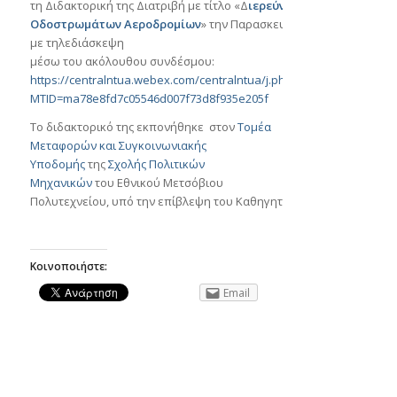
τη Διδακτορική της Διατριβή με τίτλο «Δ
ιερεύνηση Παραμέτρων Α
Οδοστρωμάτων Αεροδρομίων
» την Παρασκευή 2 Σεπτεμβρίου 202
με τηλεδιάσκεψη
μέσω του ακόλουθου συνδέσμου:
https://centralntua.webex.com/centralntua/j.php?
MTID=ma78e8fd7c05546d007f73d8f935e205f
Το διδακτορικό της εκπονήθηκε στον
Τομέα
Μεταφορών και Συγκοινωνιακής
Υποδομής
της
Σχολής Πολιτικών
Μηχανικών
του Εθνικού Μετσόβιου
Πολυτεχνείου, υπό την επίβλεψη του Καθηγητή κ.
Ανδρέα Λοΐζου
.
Κοινοποιήστε:
Email