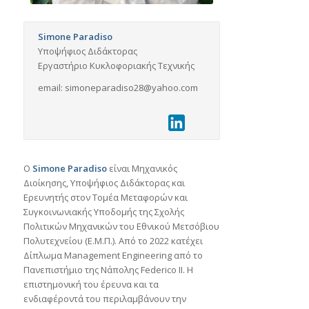
Simone Paradiso
Υποψήφιος Διδάκτορας
Εργαστήριο Κυκλοφοριακής Τεχνικής
email: simoneparadiso28@yahoo.com
Ο
Simone Paradiso
είναι Μηχανικός
Διοίκησης, Υποψήφιoς Διδάκτορας και
Ερευνητής στον Τομέα Μεταφορών και
Συγκοινωνιακής Υποδομής της Σχολής
Πολιτικών Μηχανικών του Εθνικού Μετσόβιου
Πολυτεχνείου (Ε.Μ.Π.). Από το 2022 κατέχει
Δίπλωμα Management Engineering από το
Πανεπιστήμιο της Νάπολης Federico II. Η
επιστημονική του έρευνα και τα
ενδιαφέροντά του περιλαμβάνουν την