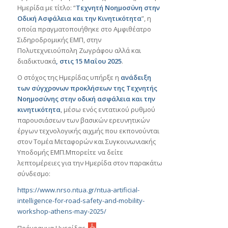
Ημερίδα με τίτλο: “
Τεχνητή Νοημοσύνη στην
Οδική Ασφάλεια και την Κινητικότητα
”, η
οποία πραγματοποιήθηκε στο Αμφιθέατρο
Σιδηροδρομικής ΕΜΠ, στην
Πολυτεχνειούπολη Ζωγράφου αλλά και
διαδικτυακά
, στις
1
5
Μαΐου 202
5
.
Ο στόχος της Ημερίδας υπήρξε η
ανάδειξη
των σύγχρονων προκλήσεων της Τεχνητής
Νοημοσύνης στην οδική ασφάλεια και την
κινητικότητα
, μέσω ενός εντατικού ρυθμού
παρουσιάσεων των βασικών ερευνητικών
έργων τεχνολογικής αιχμής που εκπονούνται
στον Τομέα Μεταφορών και Συγκοινωνιακής
Υποδομής ΕΜΠ.
Μπορείτε να δείτε
λεπτομέρειες για την Ημερίδα στον παρακάτω
σύνδεσμο:
https://www.nrso.ntua.gr/ntua-artificial-
intelligence-for-road-safety-and-mobility-
workshop-athens-may-2025/