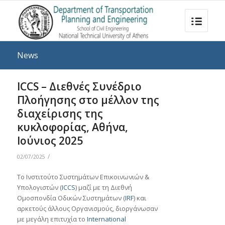
News
ICCS – Διεθνές Συνέδριο
Πλοήγησης στο μέλλον της
διαχείρισης της
κυκλοφορίας, Αθήνα,
Ιούνιος 2025
/
02/07/2025
Το Ινστιτούτο Συστημάτων Επικοινωνιών &
Υπολογιστών (
ICCS
) μαζί με τη Διεθνή
Ομοσπονδία Οδικών Συστημάτων (
IRF
) και
αρκετούς άλλους Οργανισμούς, διοργάνωσαν
με μεγάλη επιτυχία το
International