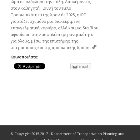
ώρα σε
ολόκληρη την πόλη.
Απονέμοντας
στον Καθηγητή Γιαννή τον τίτλο
Προσωπικότητα της Χρονιάς 2025, η IRF
γιορτάζει όχι μόνο μια διακεκριμένη
επαγγελματική καριέρα, αλλά και μια δια βίου
αφοσίωση στην ασφαλέστερη κινητικότητα
για όλους, μέσω της επιστήμης, της
υπεράσπισης και της προσωπικής δράσης
.
Κοινοποιήστε:
Email
© Copyright 2015-2017 - Department of Transportation Planning and