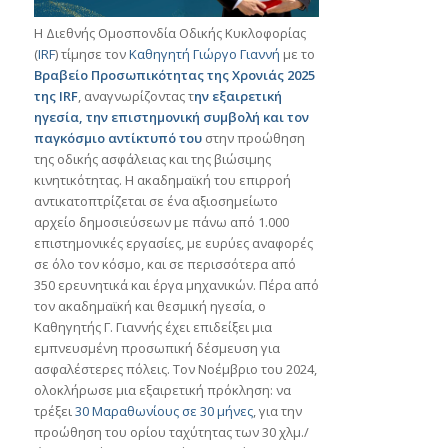
Η Διεθνής Ομοσπονδία Οδικής Κυκλοφορίας
(
IRF
) τίμησε τον
Καθηγητή Γιώργο Γιαννή
με το
Βραβείο Προσωπικότητας της Χρονιάς 2025
της IRF
, αναγνωρίζοντας τ
ην εξαιρετική
ηγεσία, την επιστημονική συμβολή και τον
παγκόσμιο αντίκτυπό του
στην προώθηση
της οδικής ασφάλειας και της βιώσιμης
κινητικότητας.
Η ακαδημαϊκή του επιρροή
αντικατοπτρίζεται σε ένα αξιοσημείωτο
αρχείο δημοσιεύσεων με πάνω από 1.000
επιστημονικές εργασίες, με ευρύες αναφορές
σε όλο τον κόσμο, και σε περισσότερα από
350 ερευνητικά και έργα μηχανικών.
Πέρα από
τον ακαδημαϊκή και θεσμική ηγεσία, ο
Καθηγητής Γ. Γιαννής έχει επιδείξει μια
εμπνευσμένη προσωπική δέσμευση για
ασφαλέστερες πόλεις.
Τον Νοέμβριο του 2024,
ολοκλήρωσε μια εξαιρετική πρόκληση: να
τρέξει
30 Μαραθωνίους σε 30 μήνες
, για την
προώθηση του ορίου ταχύτητας των 30 χλμ./