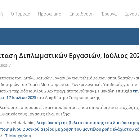
κή
Ο Τομέας
Προσωπικό
Εκπαίδευση
Έρευνα
Εργαστ
έταση Διπλωματικών Εργασιών, Ιούλιος 20
/
/2025
ξετάσεις των Διπλωματικών Εργασιών των τελειόφοιτων σπουδαστών κα
δαστριών του Τομέα Μεταφορών και Συγκοινωνιακής Υποδομής για την
αστική περίοδο Iουνίου 2025 πραγματοποιήθηκαν με μεγάλη επιτυχία
τη
τη 17 Ιουλίου 2025
στο Αμφιθέατρο Σιδηροδρομικής
ελειόφοιτοι σπουδαστές και σπουδάστριες που υποστήριξαν επιτυχώς τις
ωματικές τους Εργασίες είναι οι εξής:
eikha Abdarlahim,
Διερεύνηση της βελτιστοποίησης του δικτύου προ
ποιημένου φυσικού αερίου με χρήση του μοντέλου ροής ελάχιστου κ
βλ.
Τ. Μοσχόβου
).