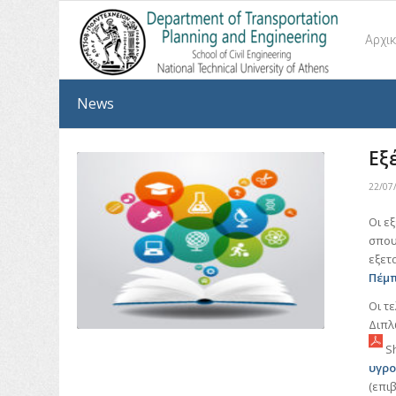
Αρχι
News
Εξ
22/07
Οι ε
σπου
εξετ
Πέμπ
Οι τ
Διπλ
Sh
υγρο
(επι