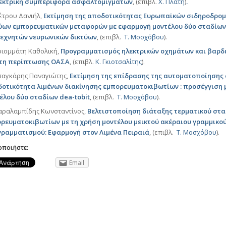
εκτρική συμπεριφορά ασφαλτομιγμάτων
, (επιβλ.
Χ
.
Πλατή
)
.
τρου Δανιήλ,
Εκτίμηση της αποδοτικότητας Ευρωπαϊκών σιδηροδρο
ύων εμπορευματικών μεταφορών με εφαρμογή μοντέλου δύο σταδίων
τεχνητών νευρωνικών δικτύων
, (επιβλ.
Τ. Μοσχόβου
).
ιομμάτη Καθολική,
Προγραμματισμός ηλεκτρικών οχημάτων και βαρδ
τη περίπτωσης ΟΑΣΑ
, (επιβλ.
Κ. Γκιοτσαλίτης
).
αγκάρης Παναγιώτης,
Εκτίμηση της επίδρασης της αυτοματοποίησης
οτικότητα λιμένων διακίνησης εμπορευματοκιβωτίων : προσέγγιση
έλου δύο σταδίων dea-tobit
, (επιβλ.
Τ. Μοσχόβου
).
ραλαμπίδης Κωνσταντίνος,
Βελτιστοποίηση διάταξης τερματικού στ
ρευματοκιβωτίων με τη χρήση μοντέλου μεικτού ακέραιου γραμμικο
ραμματισμού: Εφαρμογή στον Λιμένα Πειραιά
, (επιβλ.
Τ. Μοσχόβου
).
οποιήστε:
Email