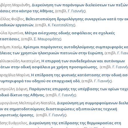
λβέρτη Μαριάνθη,
Διερεύνηση των παράνομων διελεύσεων των πεζών
άσεις στο κέντρο της Αθήνας
, (επιβλ.
Γ. Γιαννής
).
έλλας Φοίβος,
Βελτιστοποίηση δρομολόγησης συνεργείων κατά την ε
ραδικών εργασιών
, (επιβλ.
Κ. Γκιοτσαλίτης
).
ύλα Χριστίνα,
Μέτρα ενίσχυσης οδικής ασφάλειας σε σχολικές
ταστάσεις
, (επιβλ.
Σ. Μαυρομάτης
).
πάμπι Χασίμ,
Κρίσιμοι παράγοντες αυτοδηλούμενης συμπεριφοράς κα
λειας των χρηστών ηλεκτρικών πατινιών στην Ευρώπη
, (επιβλ.
Γ. Για
λλιακούδη Αικατερίνη,
Η επιρροή των συνδεδεμένων και αυτόνομων
άτων στην οδική ασφάλεια με χρήση προσομοίωσης
, (επιβλ.
Γ. Γιαννή
ραχάλια Μαρίνα,
Η επίδραση της φυσικής κατάστασης στην οδική α
συμπεριφορά του οδηγού σε επαρχιακή οδό
, (επιβλ.
Γ. Γιαννής
).
υπρούλη Δάφνη,
Παράγοντες επιρροής της υπέρβασης των ορίων ταχ
οδικό δίκτυο της Αθήνας
, (επιβλ.
Γ. Γιαννής
).
ρογιάννη Μελπομένη-Ναταλία,
Διερεύνηση μη συμμορφούμενων διελ
ν σε σηματοδοτούμενες διασταυρώσεις αξιοποιώντας τεχνική
ογιστικής όρασης
, (επιβλ.
Γ. Γιαννής
).
σης Ευάγγελος,
Διερεύνηση της επίδρασης της θερμοκρασίας στη