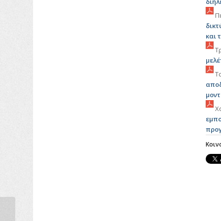
διηλ
Πέ
δικτ
και 
Τρ
μελέ
Τσ
αποδ
μοντ
Χα
εμπο
προγ
Κοιν
O Simone Paradiso