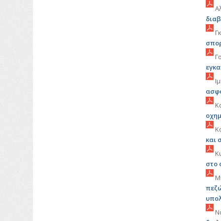
Α
διαβ
Γκ
σπο
Γο
εγκα
Ιμ
ασφά
Κα
οχημ
Κα
και 
Κ
στο 
Μυ
πεζώ
υπολ
Νά