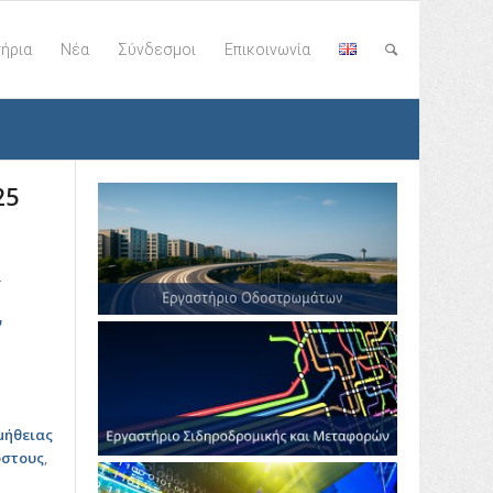
ήρια
Νέα
Σύνδεσμοι
Επικοινωνία
25
ι
ν
μήθειας
όστους
,