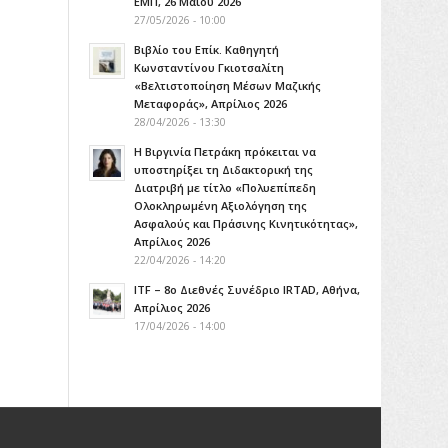
ΕΜΠ, 26 Μαΐου 2026
27/05/2026 - 10:00
Βιβλίο του Επίκ. Καθηγητή
Κωνσταντίνου Γκιοτσαλίτη
«Βελτιστοποίηση Μέσων Μαζικής
Μεταφοράς», Απρίλιος 2026
28/04/2026 - 13:30
Η Βιργινία Πετράκη πρόκειται να
υποστηρίξει τη Διδακτορική της
Διατριβή με τίτλο «Πολυεπίπεδη
Ολοκληρωμένη Αξιολόγηση της
Ασφαλούς και Πράσινης Κινητικότητας»,
Aπρίλιος 2026
22/04/2026 - 14:20
ITF – 8ο Διεθνές Συνέδριο IRTAD, Αθήνα,
Απρίλιος 2026
17/04/2026 - 14:00