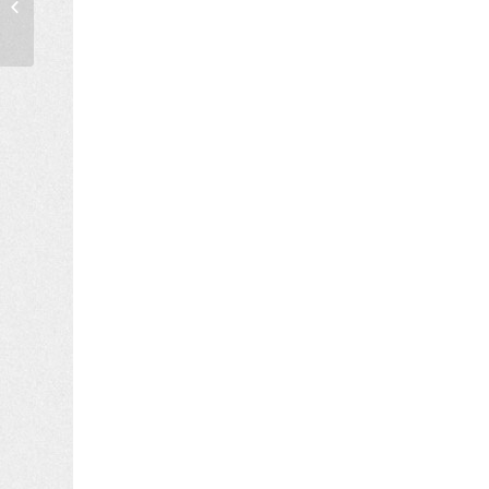
έλαβε το βραβείο
Καλύτερου Poster,...