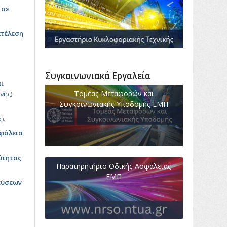
 σε
κτέλεση
Συγκοινωνιακά Εργαλεία
ι
Τομέας Μεταφορών και
ννής
).
Συγκοινωνιακής Υποδομής ΕΜΠ
ς
).
σφάλεια
ύτητας
Παρατηρητήριο Οδικής Ασφάλειας
ΕΜΠ
εύσεων