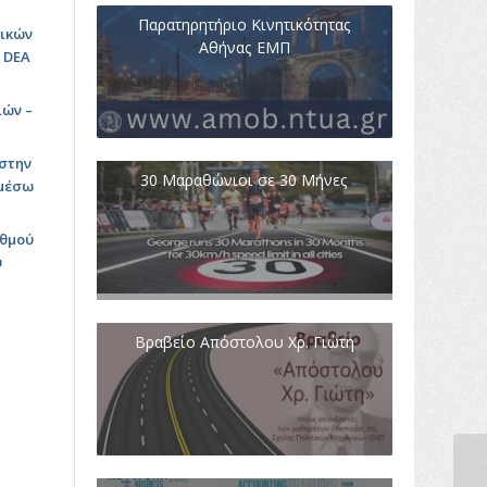
Παρατηρητήριο Κινητικότητας
μικών
Αθήνας ΕΜΠ
 DEA
ιών –
 στην
30 Μαραθώνιοι σε 30 Μήνες
 μέσω
αθμού
ύ
Βραβείο Απόστολου Χρ. Γιώτη