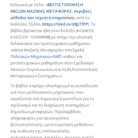
Ελληνικά με τίτλο: «
ΒΕΛΤΙΣΤΟΠΟΙΗΣΗ
ΜΕΣΩΝ ΜΑΖΙΚΗΣ ΜΕΤΑΦΟΡΑΣ: Ακριβείς
μέθοδοι και τεχνητή νοημοσύνη
» από τις
Εκδόσεις Τζιόλα (
https://lnkd.in/d8JjTfPP
). Το
βιβλίο βρίσκεται ήδη στον Εύδοξο (ΚΩΔΙΚΟΣ
ΕΥΔΟΞΟΥ: 133044998) με στόχο την ολιστική
διδασκαλία του προπτυχιακού μαθήματος
«Μέσα Μαζικής Μεταφοράς» στη
Σχολή
Πολιτικών Μηχανικών ΕΜΠ
, καθώς και
μεταπτυχιακών μαθημάτων στον Σχεδιασμό
Αστικών Συγκοινωνιών και τη Βελτιστοποίηση
Μεταφορικών Συστημάτων.
Το βιβλίο παρέχει ολοκληρωμένη εκπαίδευση
για τους μελλοντικούς μηχανικούς που
εργάζονται στη δημιουργία μοντέλων για το
σχεδιασμό και τη διαχείριση συστημάτων
δημοσίων μεταφορών. Περιλαμβάνει
πληροφορίες για προσεγγίσεις
βελτιστοποίησης, μετα-ευρετικές μεθόδους
και ανάλυση της υπολογιστικής
πολυπλοκότητας. Επιπλέον, περιέχει πολλά