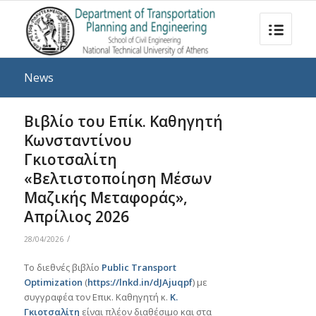
News
Βιβλίο του Επίκ. Καθηγητή
Κωνσταντίνου
Γκιοτσαλίτη
«Βελτιστοποίηση Μέσων
Μαζικής Μεταφοράς»,
Απρίλιος 2026
/
28/04/2026
To διεθνές βιβλίο
Public Transport
Optimization
(
https
://
lnkd
.
in
/
dJAjuqpf
) με
συγγραφέα τον Επικ. Καθηγητή κ.
Κ.
Γκιοτσαλίτη
είναι πλέον διαθέσιμο και στα